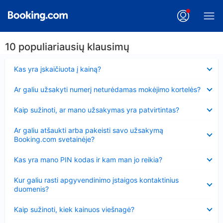
10 populiariausių klausimų
Suglausta
Kas yra įskaičiuota į kainą?
Suglausta
Ar galiu užsakyti numerį neturėdamas mokėjimo kortelės?
Suglausta
Kaip sužinoti, ar mano užsakymas yra patvirtintas?
Suglausta
Ar galiu atšaukti arba pakeisti savo užsakymą
Booking.com svetainėje?
Suglausta
Kas yra mano PIN kodas ir kam man jo reikia?
Suglausta
Kur galiu rasti apgyvendinimo įstaigos kontaktinius
duomenis?
Suglausta
Kaip sužinoti, kiek kainuos viešnagė?