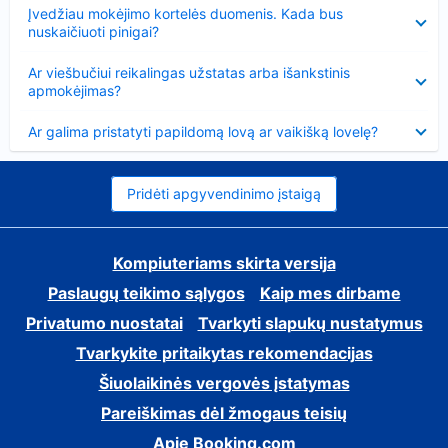
Suglausta
Įvedžiau mokėjimo kortelės duomenis. Kada bus
nuskaičiuoti pinigai?
Suglausta
Ar viešbučiui reikalingas užstatas arba išankstinis
apmokėjimas?
Suglausta
Ar galima pristatyti papildomą lovą ar vaikišką lovelę?
Pridėti apgyvendinimo įstaigą
Kompiuteriams skirta versija
Paslaugų teikimo sąlygos
Kaip mes dirbame
Privatumo nuostatai
Tvarkyti slapukų nustatymus
Tvarkykite pritaikytas rekomendacijas
Šiuolaikinės vergovės įstatymas
Pareiškimas dėl žmogaus teisių
Apie Booking.com