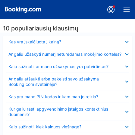
10 populiariausių klausimų
Suglausta
Kas yra įskaičiuota į kainą?
Suglausta
Ar galiu užsakyti numerį neturėdamas mokėjimo kortelės?
Suglausta
Kaip sužinoti, ar mano užsakymas yra patvirtintas?
Suglausta
Ar galiu atšaukti arba pakeisti savo užsakymą
Booking.com svetainėje?
Suglausta
Kas yra mano PIN kodas ir kam man jo reikia?
Suglausta
Kur galiu rasti apgyvendinimo įstaigos kontaktinius
duomenis?
Suglausta
Kaip sužinoti, kiek kainuos viešnagė?