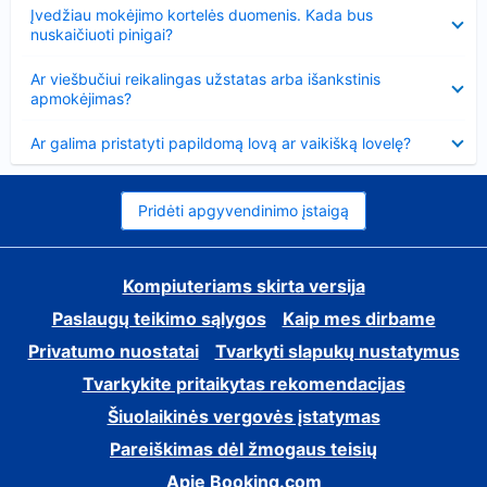
Suglausta
Įvedžiau mokėjimo kortelės duomenis. Kada bus
nuskaičiuoti pinigai?
Suglausta
Ar viešbučiui reikalingas užstatas arba išankstinis
apmokėjimas?
Suglausta
Ar galima pristatyti papildomą lovą ar vaikišką lovelę?
Pridėti apgyvendinimo įstaigą
Kompiuteriams skirta versija
Paslaugų teikimo sąlygos
Kaip mes dirbame
Privatumo nuostatai
Tvarkyti slapukų nustatymus
Tvarkykite pritaikytas rekomendacijas
Šiuolaikinės vergovės įstatymas
Pareiškimas dėl žmogaus teisių
Apie Booking.com