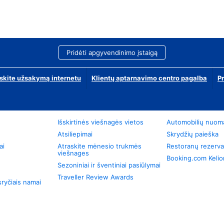
Pridėti apgyvendinimo įstaigą
skite užsakymą internetu
Klientų aptarnavimo centro pagalba
P
Išskirtinės viešnagės vietos
Automobilių nuom
Atsiliepimai
Skrydžių paieška
ai
Atraskite mėnesio trukmės
Restoranų rezerva
viešnages
Booking.com Keli
Sezoniniai ir šventiniai pasiūlymai
Traveller Review Awards
ryčiais namai