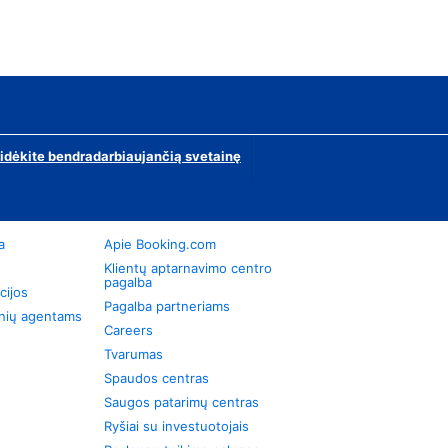
ridėkite bendradarbiaujančią svetainę
a
Apie Booking.com
Klientų aptarnavimo centro
pagalba
cijos
Pagalba partneriams
onių agentams
Careers
Tvarumas
Spaudos centras
Saugos patarimų centras
Ryšiai su investuotojais