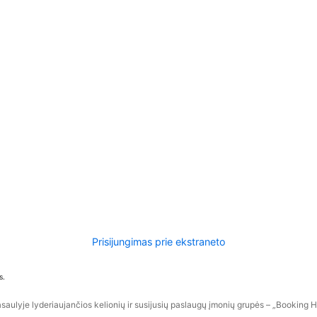
Prisijungimas prie ekstraneto
s.
aulyje lyderiaujančios kelionių ir susijusių paslaugų įmonių grupės – „Booking Hol