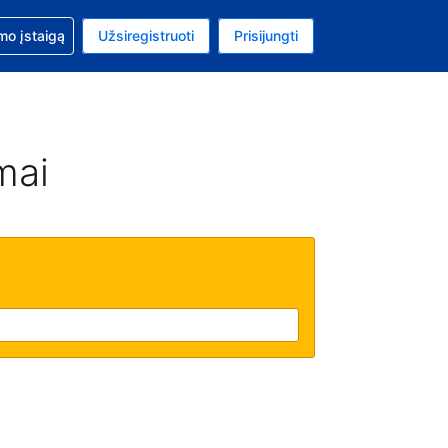
mo
mo įstaigą
Užsiregistruoti
Prisijungti
ta: Jungtinių Valstijų doleris
ta kalba: Lietuvių
mai