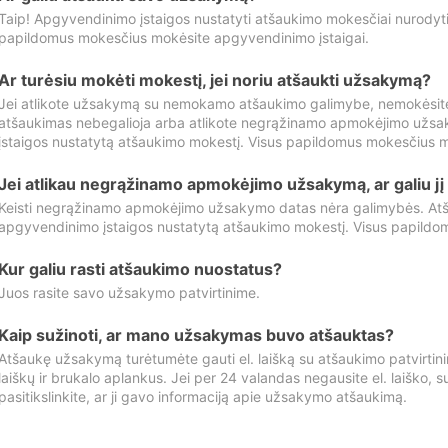
Taip! Apgyvendinimo įstaigos nustatyti atšaukimo mokesčiai nurody
papildomus mokesčius mokėsite apgyvendinimo įstaigai.
Ar turėsiu mokėti mokestį, jei noriu atšaukti užsakymą?
Jei atlikote užsakymą su nemokamo atšaukimo galimybe, nemokėsit
atšaukimas nebegalioja arba atlikote negrąžinamo apmokėjimo užsa
įstaigos nustatytą atšaukimo mokestį. Visus papildomus mokesčius m
Jei atlikau negrąžinamo apmokėjimo užsakymą, ar galiu jį 
Keisti negrąžinamo apmokėjimo užsakymo datas nėra galimybės. Atš
apgyvendinimo įstaigos nustatytą atšaukimo mokestį. Visus papildo
Kur galiu rasti atšaukimo nuostatus?
Juos rasite savo užsakymo patvirtinime.
Kaip sužinoti, ar mano užsakymas buvo atšauktas?
Atšaukę užsakymą turėtumėte gauti el. laišką su atšaukimo patvirtini
laiškų ir brukalo aplankus. Jei per 24 valandas negausite el. laiško, s
pasitikslinkite, ar ji gavo informaciją apie užsakymo atšaukimą.