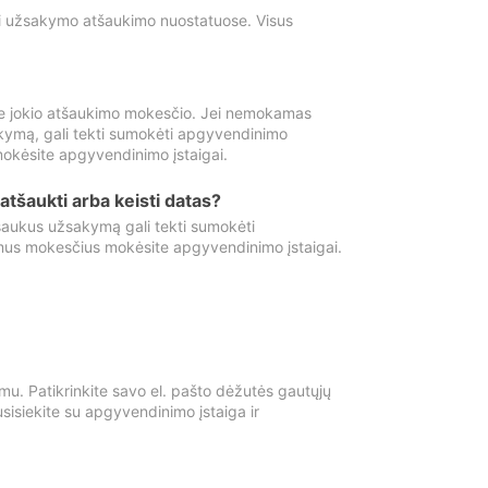
ti užsakymo atšaukimo nuostatuose. Visus
e jokio atšaukimo mokesčio. Jei nemokamas
kymą, gali tekti sumokėti apgyvendinimo
okėsite apgyvendinimo įstaigai.
atšaukti arba keisti datas?
aukus užsakymą gali tekti sumokėti
mus mokesčius mokėsite apgyvendinimo įstaigai.
mu. Patikrinkite savo el. pašto dėžutės gautųjų
usisiekite su apgyvendinimo įstaiga ir