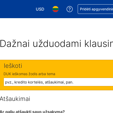
USD
Pagalba dėl užsaky
Pridėti apgyvendini
Pasirinkite valiutą. Jūsų pasirinkta valiu
Pasirinkite kalbą. Jūsų pasirink
Dažnai užduodami klausi
Ieškoti
DUK ieškomas žodis arba tema
Atšaukimai
Ar galiu atšaukti savo užsakymą?