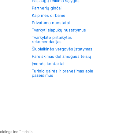
Paslaugų teikimo sąlygos
Partnerių ginčai
Kaip mes dirbame
Privatumo nuostatai
Tvarkyti slapukų nustatymus
Tvarkykite pritaikytas
rekomendacijas
Šiuolaikinės vergovės įstatymas
Pareiškimas dėl žmogaus teisių
Įmonės kontaktai
Turinio gairės ir pranešimas apie
pažeidimus
dings Inc.“ – dalis.