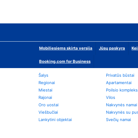
Mobiliesiems skirta versija
Jūsų paskyra
Kei
Booking.com for Business
Šalys
Privatūs būstai
Regionai
Apartamentai
Miestai
Poilsio kompleks
Rajonai
Vilos
Oro uostai
Nakvynės namai
Viešbučiai
Nakvynės su pus
Lankytini objektai
Svečių namai