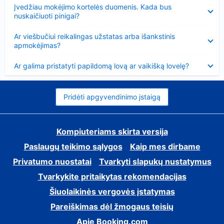
Suglausta
Įvedžiau mokėjimo kortelės duomenis. Kada bus
nuskaičiuoti pinigai?
Suglausta
Ar viešbučiui reikalingas užstatas arba išankstinis
apmokėjimas?
Suglausta
Ar galima pristatyti papildomą lovą ar vaikišką lovelę?
Pridėti apgyvendinimo įstaigą
Kompiuteriams skirta versija
Paslaugų teikimo sąlygos
Kaip mes dirbame
Privatumo nuostatai
Tvarkyti slapukų nustatymus
Tvarkykite pritaikytas rekomendacijas
Šiuolaikinės vergovės įstatymas
Pareiškimas dėl žmogaus teisių
Apie Booking.com