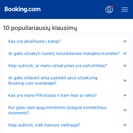
10 populiariausių klausimų
Suglausta
Kas yra įskaičiuota į kainą?
Suglausta
Ar galiu užsakyti numerį neturėdamas mokėjimo kortelės?
Suglausta
Kaip sužinoti, ar mano užsakymas yra patvirtintas?
Suglausta
Ar galiu atšaukti arba pakeisti savo užsakymą
Booking.com svetainėje?
Suglausta
Kas yra mano PIN kodas ir kam man jo reikia?
Suglausta
Kur galiu rasti apgyvendinimo įstaigos kontaktinius
duomenis?
Suglausta
Kaip sužinoti, kiek kainuos viešnagė?