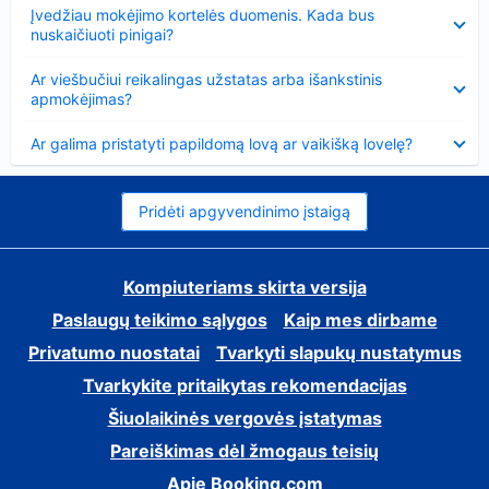
Suglausta
Įvedžiau mokėjimo kortelės duomenis. Kada bus
nuskaičiuoti pinigai?
Suglausta
Ar viešbučiui reikalingas užstatas arba išankstinis
apmokėjimas?
Suglausta
Ar galima pristatyti papildomą lovą ar vaikišką lovelę?
Pridėti apgyvendinimo įstaigą
Kompiuteriams skirta versija
Paslaugų teikimo sąlygos
Kaip mes dirbame
Privatumo nuostatai
Tvarkyti slapukų nustatymus
Tvarkykite pritaikytas rekomendacijas
Šiuolaikinės vergovės įstatymas
Pareiškimas dėl žmogaus teisių
Apie Booking.com