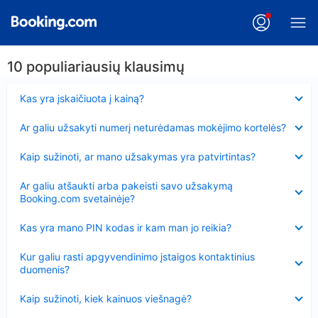
10 populiariausių klausimų
Suglausta
Kas yra įskaičiuota į kainą?
Suglausta
Ar galiu užsakyti numerį neturėdamas mokėjimo kortelės?
Suglausta
Kaip sužinoti, ar mano užsakymas yra patvirtintas?
Suglausta
Ar galiu atšaukti arba pakeisti savo užsakymą
Booking.com svetainėje?
Suglausta
Kas yra mano PIN kodas ir kam man jo reikia?
Suglausta
Kur galiu rasti apgyvendinimo įstaigos kontaktinius
duomenis?
Suglausta
Kaip sužinoti, kiek kainuos viešnagė?