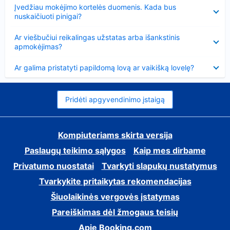
Suglausta
Įvedžiau mokėjimo kortelės duomenis. Kada bus
nuskaičiuoti pinigai?
Suglausta
Ar viešbučiui reikalingas užstatas arba išankstinis
apmokėjimas?
Suglausta
Ar galima pristatyti papildomą lovą ar vaikišką lovelę?
Pridėti apgyvendinimo įstaigą
Kompiuteriams skirta versija
Paslaugų teikimo sąlygos
Kaip mes dirbame
Privatumo nuostatai
Tvarkyti slapukų nustatymus
Tvarkykite pritaikytas rekomendacijas
Šiuolaikinės vergovės įstatymas
Pareiškimas dėl žmogaus teisių
Apie Booking.com