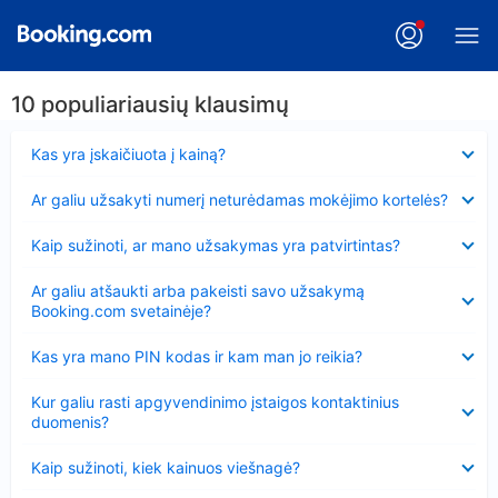
10 populiariausių klausimų
Suglausta
Kas yra įskaičiuota į kainą?
Suglausta
Ar galiu užsakyti numerį neturėdamas mokėjimo kortelės?
Suglausta
Kaip sužinoti, ar mano užsakymas yra patvirtintas?
Suglausta
Ar galiu atšaukti arba pakeisti savo užsakymą
Booking.com svetainėje?
Suglausta
Kas yra mano PIN kodas ir kam man jo reikia?
Suglausta
Kur galiu rasti apgyvendinimo įstaigos kontaktinius
duomenis?
Suglausta
Kaip sužinoti, kiek kainuos viešnagė?