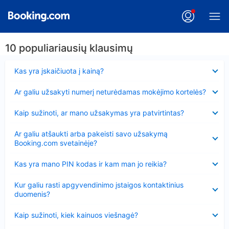
10 populiariausių klausimų
Suglausta
Kas yra įskaičiuota į kainą?
Suglausta
Ar galiu užsakyti numerį neturėdamas mokėjimo kortelės?
Suglausta
Kaip sužinoti, ar mano užsakymas yra patvirtintas?
Suglausta
Ar galiu atšaukti arba pakeisti savo užsakymą
Booking.com svetainėje?
Suglausta
Kas yra mano PIN kodas ir kam man jo reikia?
Suglausta
Kur galiu rasti apgyvendinimo įstaigos kontaktinius
duomenis?
Suglausta
Kaip sužinoti, kiek kainuos viešnagė?