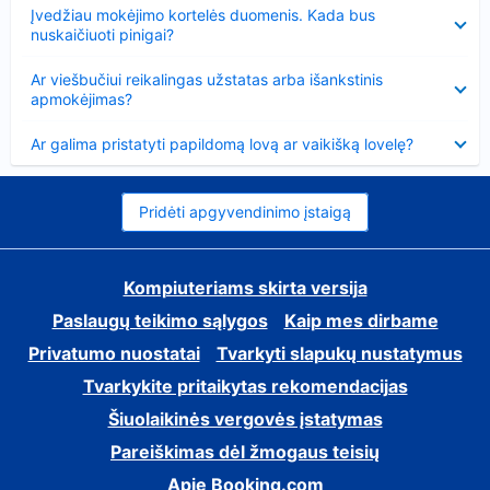
Suglausta
Įvedžiau mokėjimo kortelės duomenis. Kada bus
nuskaičiuoti pinigai?
Suglausta
Ar viešbučiui reikalingas užstatas arba išankstinis
apmokėjimas?
Suglausta
Ar galima pristatyti papildomą lovą ar vaikišką lovelę?
Pridėti apgyvendinimo įstaigą
Kompiuteriams skirta versija
Paslaugų teikimo sąlygos
Kaip mes dirbame
Privatumo nuostatai
Tvarkyti slapukų nustatymus
Tvarkykite pritaikytas rekomendacijas
Šiuolaikinės vergovės įstatymas
Pareiškimas dėl žmogaus teisių
Apie Booking.com