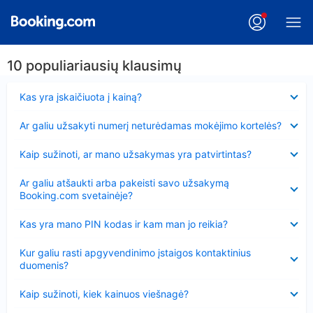
10 populiariausių klausimų
Suglausta
Kas yra įskaičiuota į kainą?
Suglausta
Ar galiu užsakyti numerį neturėdamas mokėjimo kortelės?
Suglausta
Kaip sužinoti, ar mano užsakymas yra patvirtintas?
Suglausta
Ar galiu atšaukti arba pakeisti savo užsakymą
Booking.com svetainėje?
Suglausta
Kas yra mano PIN kodas ir kam man jo reikia?
Suglausta
Kur galiu rasti apgyvendinimo įstaigos kontaktinius
duomenis?
Suglausta
Kaip sužinoti, kiek kainuos viešnagė?