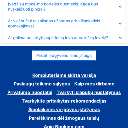
Suglausta
Įvedžiau mokėjimo kortelės duomenis. Kada bus
nuskaičiuoti pinigai?
Suglausta
Ar viešbučiui reikalingas užstatas arba išankstinis
apmokėjimas?
Suglausta
Ar galima pristatyti papildomą lovą ar vaikišką lovelę?
Pridėti apgyvendinimo įstaigą
Kompiuteriams skirta versija
Paslaugų teikimo sąlygos
Kaip mes dirbame
Privatumo nuostatai
Tvarkyti slapukų nustatymus
Tvarkykite pritaikytas rekomendacijas
Šiuolaikinės vergovės įstatymas
Pareiškimas dėl žmogaus teisių
Apie Booking.com