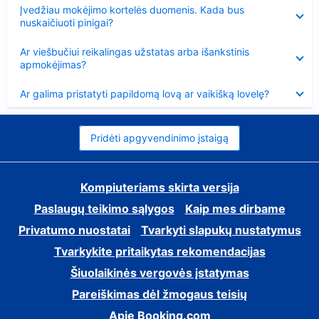
Suglausta
Įvedžiau mokėjimo kortelės duomenis. Kada bus
nuskaičiuoti pinigai?
Suglausta
Ar viešbučiui reikalingas užstatas arba išankstinis
apmokėjimas?
Suglausta
Ar galima pristatyti papildomą lovą ar vaikišką lovelę?
Pridėti apgyvendinimo įstaigą
Kompiuteriams skirta versija
Paslaugų teikimo sąlygos
Kaip mes dirbame
Privatumo nuostatai
Tvarkyti slapukų nustatymus
Tvarkykite pritaikytas rekomendacijas
Šiuolaikinės vergovės įstatymas
Pareiškimas dėl žmogaus teisių
Apie Booking.com