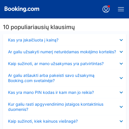
10 populiariausių klausimų
Suglausta
Kas yra įskaičiuota į kainą?
Suglausta
Ar galiu užsakyti numerį neturėdamas mokėjimo kortelės?
Suglausta
Kaip sužinoti, ar mano užsakymas yra patvirtintas?
Suglausta
Ar galiu atšaukti arba pakeisti savo užsakymą
Booking.com svetainėje?
Suglausta
Kas yra mano PIN kodas ir kam man jo reikia?
Suglausta
Kur galiu rasti apgyvendinimo įstaigos kontaktinius
duomenis?
Suglausta
Kaip sužinoti, kiek kainuos viešnagė?