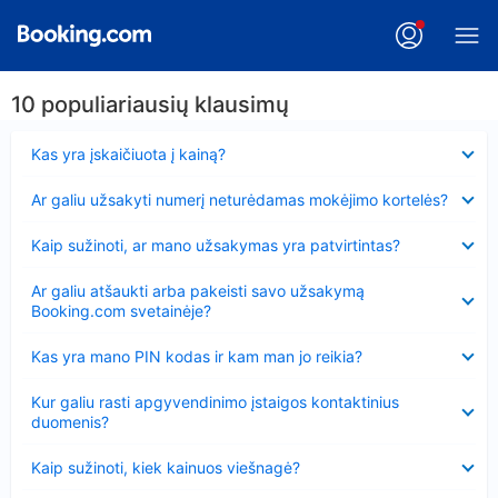
10 populiariausių klausimų
Suglausta
Kas yra įskaičiuota į kainą?
Suglausta
Ar galiu užsakyti numerį neturėdamas mokėjimo kortelės?
Suglausta
Kaip sužinoti, ar mano užsakymas yra patvirtintas?
Suglausta
Ar galiu atšaukti arba pakeisti savo užsakymą
Booking.com svetainėje?
Suglausta
Kas yra mano PIN kodas ir kam man jo reikia?
Suglausta
Kur galiu rasti apgyvendinimo įstaigos kontaktinius
duomenis?
Suglausta
Kaip sužinoti, kiek kainuos viešnagė?