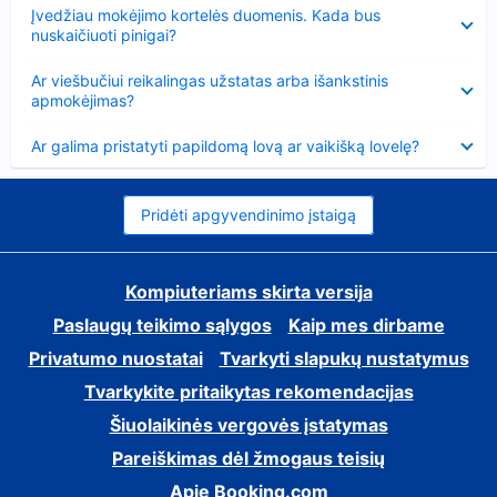
Suglausta
Įvedžiau mokėjimo kortelės duomenis. Kada bus
nuskaičiuoti pinigai?
Suglausta
Ar viešbučiui reikalingas užstatas arba išankstinis
apmokėjimas?
Suglausta
Ar galima pristatyti papildomą lovą ar vaikišką lovelę?
Pridėti apgyvendinimo įstaigą
Kompiuteriams skirta versija
Paslaugų teikimo sąlygos
Kaip mes dirbame
Privatumo nuostatai
Tvarkyti slapukų nustatymus
Tvarkykite pritaikytas rekomendacijas
Šiuolaikinės vergovės įstatymas
Pareiškimas dėl žmogaus teisių
Apie Booking.com