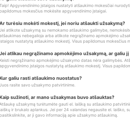
Taip! Apgyvendinimo įstaigos nustatyti atšaukimo mokesčiai nurody
papildomus mokesčius mokėsite apgyvendinimo įstaigai.
Ar turėsiu mokėti mokestį, jei noriu atšaukti užsakymą?
Jei atlikote užsakymą su nemokamo atšaukimo galimybe, nemokėsit
atšaukimas nebegalioja arba atlikote negrąžinamo apmokėjimo užsa
įstaigos nustatytą atšaukimo mokestį. Visus papildomus mokesčius m
Jei atlikau negrąžinamo apmokėjimo užsakymą, ar galiu jį 
Keisti negrąžinamo apmokėjimo užsakymo datas nėra galimybės. Atš
apgyvendinimo įstaigos nustatytą atšaukimo mokestį. Visus papildo
Kur galiu rasti atšaukimo nuostatus?
Juos rasite savo užsakymo patvirtinime.
Kaip sužinoti, ar mano užsakymas buvo atšauktas?
Atšaukę užsakymą turėtumėte gauti el. laišką su atšaukimo patvirtini
laiškų ir brukalo aplankus. Jei per 24 valandas negausite el. laiško, s
pasitikslinkite, ar ji gavo informaciją apie užsakymo atšaukimą.