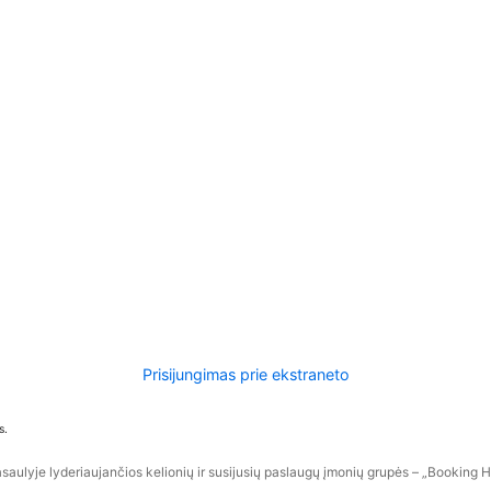
Prisijungimas prie ekstraneto
s.
aulyje lyderiaujančios kelionių ir susijusių paslaugų įmonių grupės – „Booking Hol