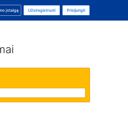
mo
mo įstaigą
Užsiregistruoti
Prisijungti
uta: Euras
ta kalba: Lietuvių
mai