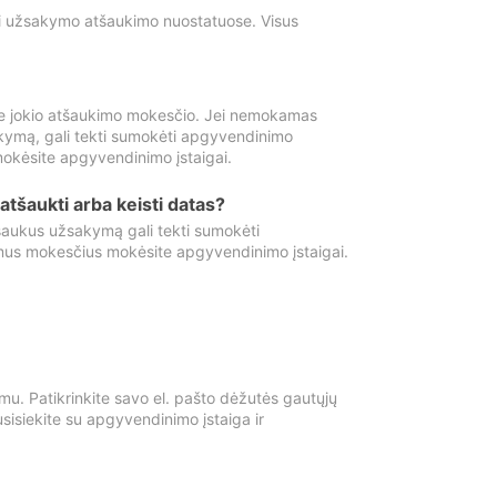
ti užsakymo atšaukimo nuostatuose. Visus
e jokio atšaukimo mokesčio. Jei nemokamas
kymą, gali tekti sumokėti apgyvendinimo
okėsite apgyvendinimo įstaigai.
atšaukti arba keisti datas?
aukus užsakymą gali tekti sumokėti
mus mokesčius mokėsite apgyvendinimo įstaigai.
mu. Patikrinkite savo el. pašto dėžutės gautųjų
usisiekite su apgyvendinimo įstaiga ir