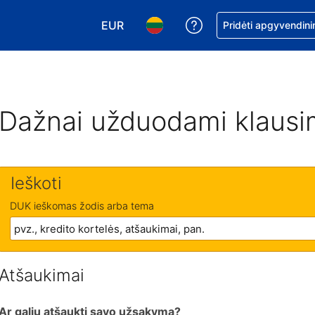
EUR
Pagalba dėl užsaky
Pridėti apgyvendini
Pasirinkite valiutą. Jūsų pasirinkta vali
Pasirinkite kalbą. Jūsų pasirink
Dažnai užduodami klausi
Ieškoti
DUK ieškomas žodis arba tema
Atšaukimai
Ar galiu atšaukti savo užsakymą?