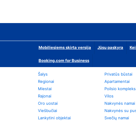
Mobiliesiems skirta versija
Jūsų paskyra
Kei
Booking.com for Business
Šalys
Privatūs būstai
Regionai
Apartamentai
Miestai
Poilsio kompleks
Rajonai
Vilos
Oro uostai
Nakvynės namai
Viešbučiai
Nakvynės su pus
Lankytini objektai
Svečių namai