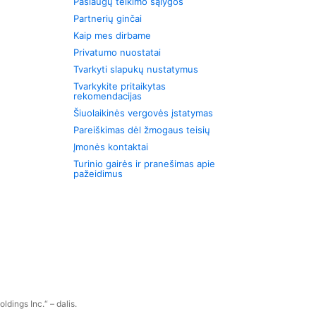
Paslaugų teikimo sąlygos
Partnerių ginčai
Kaip mes dirbame
Privatumo nuostatai
Tvarkyti slapukų nustatymus
Tvarkykite pritaikytas
rekomendacijas
Šiuolaikinės vergovės įstatymas
Pareiškimas dėl žmogaus teisių
Įmonės kontaktai
Turinio gairės ir pranešimas apie
pažeidimus
dings Inc.“ – dalis.