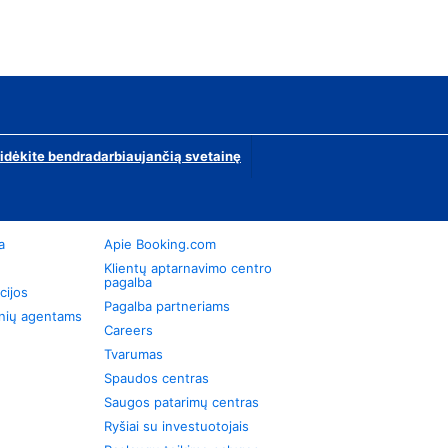
ridėkite bendradarbiaujančią svetainę
a
Apie Booking.com
Klientų aptarnavimo centro
pagalba
cijos
Pagalba partneriams
onių agentams
Careers
Tvarumas
Spaudos centras
Saugos patarimų centras
Ryšiai su investuotojais