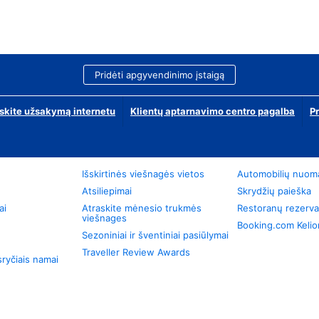
Pridėti apgyvendinimo įstaigą
skite užsakymą internetu
Klientų aptarnavimo centro pagalba
P
Išskirtinės viešnagės vietos
Automobilių nuom
Atsiliepimai
Skrydžių paieška
ai
Atraskite mėnesio trukmės
Restoranų rezerva
viešnages
Booking.com Keli
Sezoniniai ir šventiniai pasiūlymai
Traveller Review Awards
ryčiais namai