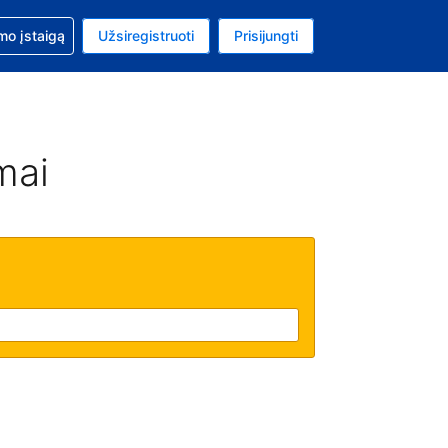
mo
mo įstaigą
Užsiregistruoti
Prisijungti
ta: Jungtinių Valstijų doleris
ta kalba: Lietuvių
mai