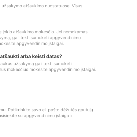
ti užsakymo atšaukimo nuostatuose. Visus
e jokio atšaukimo mokesčio. Jei nemokamas
kymą, gali tekti sumokėti apgyvendinimo
okėsite apgyvendinimo įstaigai.
atšaukti arba keisti datas?
aukus užsakymą gali tekti sumokėti
mus mokesčius mokėsite apgyvendinimo įstaigai.
mu. Patikrinkite savo el. pašto dėžutės gautųjų
usisiekite su apgyvendinimo įstaiga ir