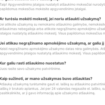
Taip! Apgyvendinimo įstaigos nustatyti atšaukimo mokesčiai nurody
papildomus mokesčius mokėsite apgyvendinimo įstaigai.
Ar turėsiu mokėti mokestį, jei noriu atšaukti užsakymą?
Jei atlikote užsakymą su nemokamo atšaukimo galimybe, nemokėsit
atšaukimas nebegalioja arba atlikote negrąžinamo apmokėjimo užsa
įstaigos nustatytą atšaukimo mokestį. Visus papildomus mokesčius m
Jei atlikau negrąžinamo apmokėjimo užsakymą, ar galiu jį 
Keisti negrąžinamo apmokėjimo užsakymo datas nėra galimybės. Atš
apgyvendinimo įstaigos nustatytą atšaukimo mokestį. Visus papildo
Kur galiu rasti atšaukimo nuostatus?
Juos rasite savo užsakymo patvirtinime.
Kaip sužinoti, ar mano užsakymas buvo atšauktas?
Atšaukę užsakymą turėtumėte gauti el. laišką su atšaukimo patvirtini
laiškų ir brukalo aplankus. Jei per 24 valandas negausite el. laiško, s
pasitikslinkite, ar ji gavo informaciją apie užsakymo atšaukimą.