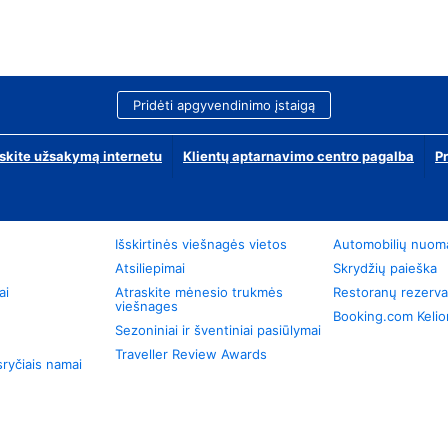
Pridėti apgyvendinimo įstaigą
skite užsakymą internetu
Klientų aptarnavimo centro pagalba
P
Išskirtinės viešnagės vietos
Automobilių nuom
Atsiliepimai
Skrydžių paieška
ai
Atraskite mėnesio trukmės
Restoranų rezerva
viešnages
Booking.com Keli
Sezoniniai ir šventiniai pasiūlymai
Traveller Review Awards
ryčiais namai