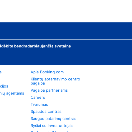
ridėkite bendradarbiaujančią svetainę
a
Apie Booking.com
Klientų aptarnavimo centro
pagalba
cijos
Pagalba partneriams
onių agentams
Careers
Tvarumas
Spaudos centras
Saugos patarimų centras
Ryšiai su investuotojais