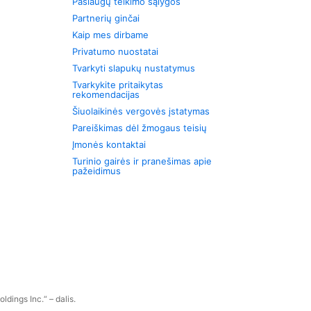
Paslaugų teikimo sąlygos
Partnerių ginčai
Kaip mes dirbame
Privatumo nuostatai
Tvarkyti slapukų nustatymus
Tvarkykite pritaikytas
rekomendacijas
Šiuolaikinės vergovės įstatymas
Pareiškimas dėl žmogaus teisių
Įmonės kontaktai
Turinio gairės ir pranešimas apie
pažeidimus
dings Inc.“ – dalis.