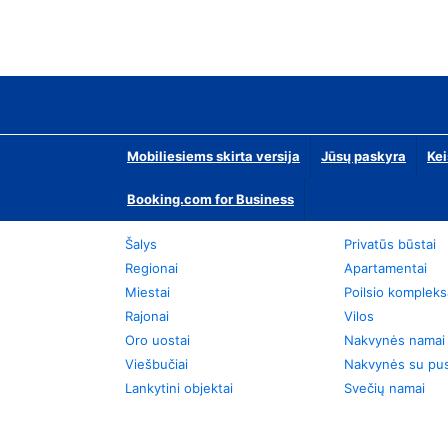
Mobiliesiems skirta versija
Jūsų paskyra
Kei
Booking.com for Business
Šalys
Privatūs būstai
Regionai
Apartamentai
Miestai
Poilsio kompleks
Rajonai
Vilos
Oro uostai
Nakvynės namai
Viešbučiai
Nakvynės su pus
Lankytini objektai
Svečių namai