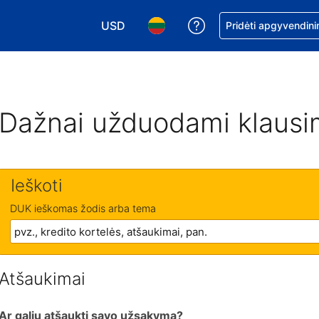
USD
Pagalba dėl užsaky
Pridėti apgyvendini
Pasirinkite valiutą. Jūsų pasirinkta valiu
Pasirinkite kalbą. Jūsų pasirink
Dažnai užduodami klausi
Ieškoti
DUK ieškomas žodis arba tema
Atšaukimai
Ar galiu atšaukti savo užsakymą?