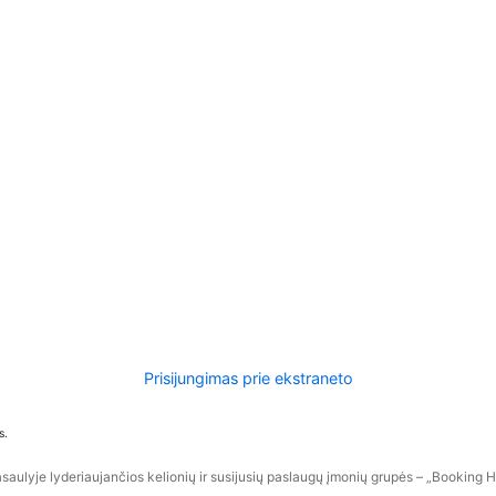
Prisijungimas prie ekstraneto
s.
aulyje lyderiaujančios kelionių ir susijusių paslaugų įmonių grupės – „Booking Hol