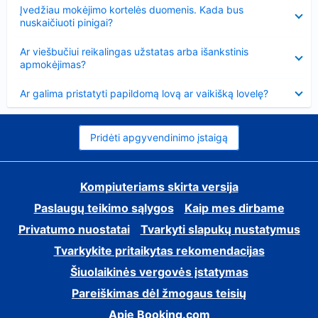
Suglausta
Įvedžiau mokėjimo kortelės duomenis. Kada bus
nuskaičiuoti pinigai?
Suglausta
Ar viešbučiui reikalingas užstatas arba išankstinis
apmokėjimas?
Suglausta
Ar galima pristatyti papildomą lovą ar vaikišką lovelę?
Pridėti apgyvendinimo įstaigą
Kompiuteriams skirta versija
Paslaugų teikimo sąlygos
Kaip mes dirbame
Privatumo nuostatai
Tvarkyti slapukų nustatymus
Tvarkykite pritaikytas rekomendacijas
Šiuolaikinės vergovės įstatymas
Pareiškimas dėl žmogaus teisių
Apie Booking.com