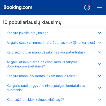
10 populiariausių klausimų
Suglausta
Kas yra įskaičiuota į kainą?
Suglausta
Ar galiu užsakyti numerį neturėdamas mokėjimo kortelės?
Suglausta
Kaip sužinoti, ar mano užsakymas yra patvirtintas?
Suglausta
Ar galiu atšaukti arba pakeisti savo užsakymą
Booking.com svetainėje?
Suglausta
Kas yra mano PIN kodas ir kam man jo reikia?
Suglausta
Kur galiu rasti apgyvendinimo įstaigos kontaktinius
duomenis?
Suglausta
Kaip sužinoti, kiek kainuos viešnagė?