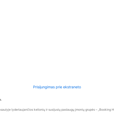
Prisijungimas prie ekstraneto
s.
aulyje lyderiaujančios kelionių ir susijusių paslaugų įmonių grupės – „Booking Hol