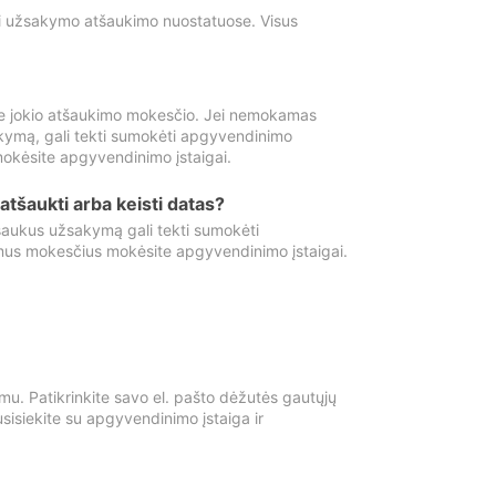
ti užsakymo atšaukimo nuostatuose. Visus
e jokio atšaukimo mokesčio. Jei nemokamas
kymą, gali tekti sumokėti apgyvendinimo
okėsite apgyvendinimo įstaigai.
atšaukti arba keisti datas?
aukus užsakymą gali tekti sumokėti
mus mokesčius mokėsite apgyvendinimo įstaigai.
mu. Patikrinkite savo el. pašto dėžutės gautųjų
usisiekite su apgyvendinimo įstaiga ir