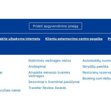
Pridėti apgyvendinimo įstaigą
skite užsakymą internetu
Klientų aptarnavimo centro pagalba
P
Išskirtinės viešnagės vietos
Automobilių nuom
Atsiliepimai
Skrydžių paieška
ai
Atraskite mėnesio trukmės
Restoranų rezerva
viešnages
Booking.com Keli
Sezoniniai ir šventiniai pasiūlymai
Traveller Review Awards
ryčiais namai