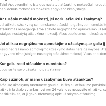
Taip! Apgyvendinimo įstaigos nustatyti atšaukimo mokesčiai nurody
papildomus mokesčius mokėsite apgyvendinimo įstaigai.
Ar turėsiu mokėti mokestį, jei noriu atšaukti užsakymą?
Jei atlikote užsakymą su nemokamo atšaukimo galimybe, nemokėsit
atšaukimas nebegalioja arba atlikote negrąžinamo apmokėjimo užsa
įstaigos nustatytą atšaukimo mokestį. Visus papildomus mokesčius m
Jei atlikau negrąžinamo apmokėjimo užsakymą, ar galiu jį 
Keisti negrąžinamo apmokėjimo užsakymo datas nėra galimybės. Atš
apgyvendinimo įstaigos nustatytą atšaukimo mokestį. Visus papildo
Kur galiu rasti atšaukimo nuostatus?
Juos rasite savo užsakymo patvirtinime.
Kaip sužinoti, ar mano užsakymas buvo atšauktas?
Atšaukę užsakymą turėtumėte gauti el. laišką su atšaukimo patvirtini
laiškų ir brukalo aplankus. Jei per 24 valandas negausite el. laiško, s
pasitikslinkite, ar ji gavo informaciją apie užsakymo atšaukimą.