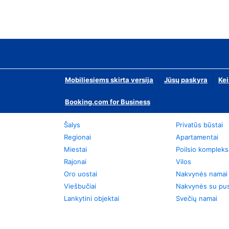
Mobiliesiems skirta versija
Jūsų paskyra
Kei
Booking.com for Business
Šalys
Privatūs būstai
Regionai
Apartamentai
Miestai
Poilsio kompleks
Rajonai
Vilos
Oro uostai
Nakvynės namai
Viešbučiai
Nakvynės su pus
Lankytini objektai
Svečių namai