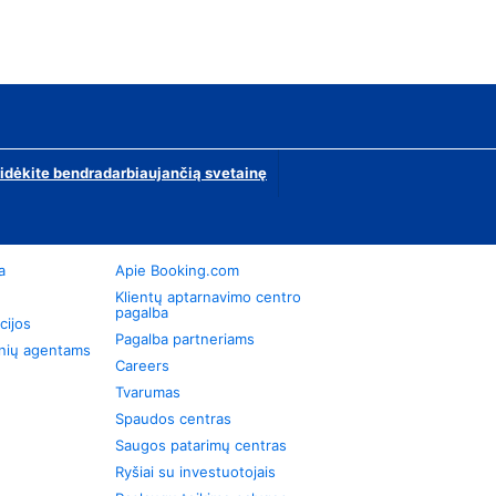
ridėkite bendradarbiaujančią svetainę
a
Apie Booking.com
Klientų aptarnavimo centro
pagalba
cijos
Pagalba partneriams
onių agentams
Careers
Tvarumas
Spaudos centras
Saugos patarimų centras
Ryšiai su investuotojais