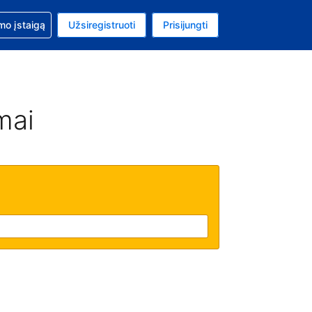
mo
mo įstaigą
Užsiregistruoti
Prisijungti
ta: Jungtinių Valstijų doleris
ta kalba: Lietuvių
mai