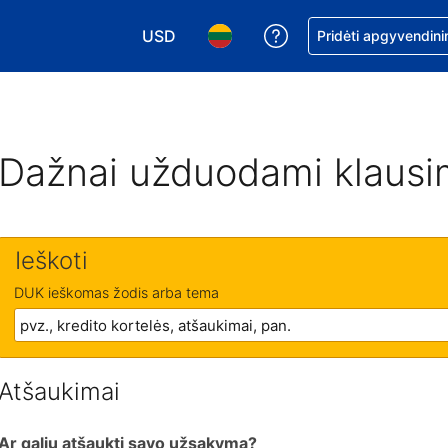
USD
Pagalba dėl užsaky
Pridėti apgyvendini
Pasirinkite valiutą. Jūsų pasirinkta valiu
Pasirinkite kalbą. Jūsų pasirink
Dažnai užduodami klausi
Ieškoti
DUK ieškomas žodis arba tema
Atšaukimai
Ar galiu atšaukti savo užsakymą?