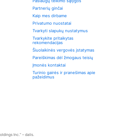
Paslaugų teikimo sąlygos
Partnerių ginčai
Kaip mes dirbame
Privatumo nuostatai
Tvarkyti slapukų nustatymus
Tvarkykite pritaikytas
rekomendacijas
Šiuolaikinės vergovės įstatymas
Pareiškimas dėl žmogaus teisių
Įmonės kontaktai
Turinio gairės ir pranešimas apie
pažeidimus
dings Inc.“ – dalis.