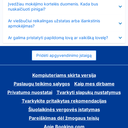
Suglausta
Įvedžiau mokėjimo kortelės duomenis. Kada bus
nuskaičiuoti pinigai?
Suglausta
Ar viešbučiui reikalingas užstatas arba išankstinis
apmokėjimas?
Suglausta
Ar galima pristatyti papildomą lovą ar vaikišką lovelę?
Pridėti apgyvendinimo įstaigą
Kompiuteriams skirta versija
Paslaugų teikimo sąlygos
Kaip mes dirbame
Privatumo nuostatai
Tvarkyti slapukų nustatymus
Tvarkykite pritaikytas rekomendacijas
Šiuolaikinės vergovės įstatymas
Pareiškimas dėl žmogaus teisių
Apie Booking.com