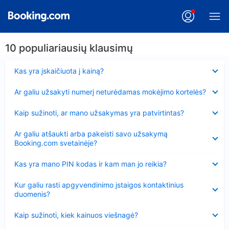
10 populiariausių klausimų
Suglausta
Kas yra įskaičiuota į kainą?
Suglausta
Ar galiu užsakyti numerį neturėdamas mokėjimo kortelės?
Suglausta
Kaip sužinoti, ar mano užsakymas yra patvirtintas?
Suglausta
Ar galiu atšaukti arba pakeisti savo užsakymą
Booking.com svetainėje?
Suglausta
Kas yra mano PIN kodas ir kam man jo reikia?
Suglausta
Kur galiu rasti apgyvendinimo įstaigos kontaktinius
duomenis?
Suglausta
Kaip sužinoti, kiek kainuos viešnagė?