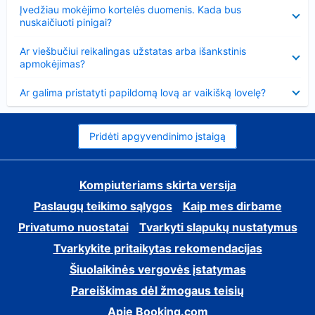
Suglausta
Įvedžiau mokėjimo kortelės duomenis. Kada bus
nuskaičiuoti pinigai?
Suglausta
Ar viešbučiui reikalingas užstatas arba išankstinis
apmokėjimas?
Suglausta
Ar galima pristatyti papildomą lovą ar vaikišką lovelę?
Pridėti apgyvendinimo įstaigą
Kompiuteriams skirta versija
Paslaugų teikimo sąlygos
Kaip mes dirbame
Privatumo nuostatai
Tvarkyti slapukų nustatymus
Tvarkykite pritaikytas rekomendacijas
Šiuolaikinės vergovės įstatymas
Pareiškimas dėl žmogaus teisių
Apie Booking.com