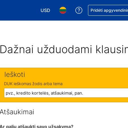
USD
Pagalba dėl užsaky
Pridėti apgyvendini
Pasirinkite valiutą. Jūsų pasirinkta valiu
Pasirinkite kalbą. Jūsų pasirink
Dažnai užduodami klausi
Ieškoti
DUK ieškomas žodis arba tema
Atšaukimai
Ar galiu atšaukti savo užsakymą?