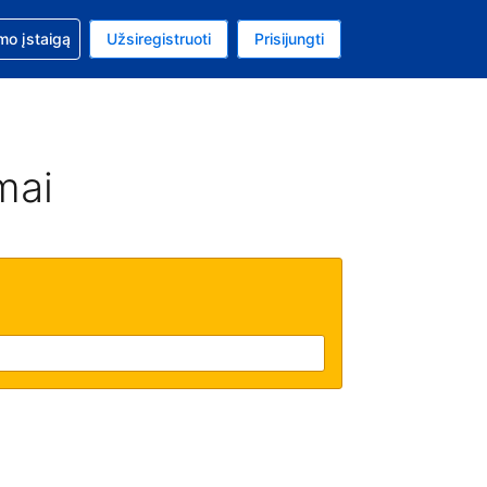
mo
mo įstaigą
Užsiregistruoti
Prisijungti
ta: Jungtinių Valstijų doleris
ta kalba: Lietuvių
mai