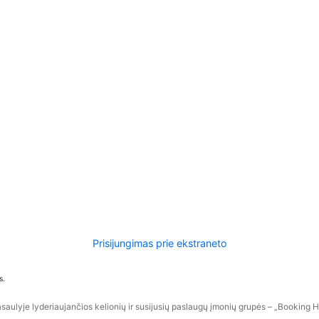
Prisijungimas prie ekstraneto
s.
aulyje lyderiaujančios kelionių ir susijusių paslaugų įmonių grupės – „Booking Hol