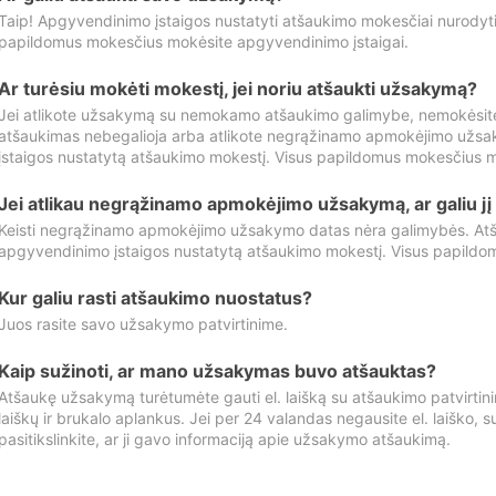
Taip! Apgyvendinimo įstaigos nustatyti atšaukimo mokesčiai nurody
papildomus mokesčius mokėsite apgyvendinimo įstaigai.
Ar turėsiu mokėti mokestį, jei noriu atšaukti užsakymą?
Jei atlikote užsakymą su nemokamo atšaukimo galimybe, nemokėsit
atšaukimas nebegalioja arba atlikote negrąžinamo apmokėjimo užsa
įstaigos nustatytą atšaukimo mokestį. Visus papildomus mokesčius m
Jei atlikau negrąžinamo apmokėjimo užsakymą, ar galiu jį 
Keisti negrąžinamo apmokėjimo užsakymo datas nėra galimybės. Atš
apgyvendinimo įstaigos nustatytą atšaukimo mokestį. Visus papildo
Kur galiu rasti atšaukimo nuostatus?
Juos rasite savo užsakymo patvirtinime.
Kaip sužinoti, ar mano užsakymas buvo atšauktas?
Atšaukę užsakymą turėtumėte gauti el. laišką su atšaukimo patvirtini
laiškų ir brukalo aplankus. Jei per 24 valandas negausite el. laiško, s
pasitikslinkite, ar ji gavo informaciją apie užsakymo atšaukimą.