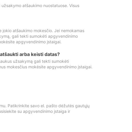
ti užsakymo atšaukimo nuostatuose. Visus
e jokio atšaukimo mokesčio. Jei nemokamas
kymą, gali tekti sumokėti apgyvendinimo
okėsite apgyvendinimo įstaigai.
atšaukti arba keisti datas?
aukus užsakymą gali tekti sumokėti
mus mokesčius mokėsite apgyvendinimo įstaigai.
mu. Patikrinkite savo el. pašto dėžutės gautųjų
usisiekite su apgyvendinimo įstaiga ir