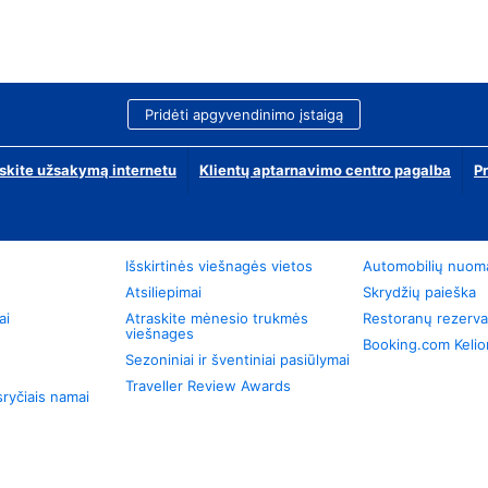
Pridėti apgyvendinimo įstaigą
skite užsakymą internetu
Klientų aptarnavimo centro pagalba
P
Išskirtinės viešnagės vietos
Automobilių nuom
Atsiliepimai
Skrydžių paieška
ai
Atraskite mėnesio trukmės
Restoranų rezerva
viešnages
Booking.com Keli
Sezoniniai ir šventiniai pasiūlymai
Traveller Review Awards
ryčiais namai