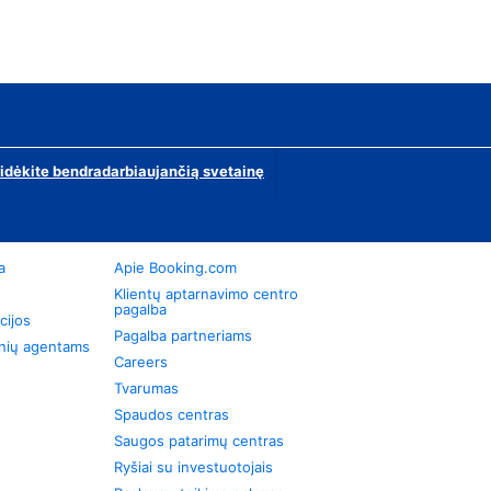
ridėkite bendradarbiaujančią svetainę
a
Apie Booking.com
Klientų aptarnavimo centro
pagalba
cijos
Pagalba partneriams
onių agentams
Careers
Tvarumas
Spaudos centras
Saugos patarimų centras
Ryšiai su investuotojais