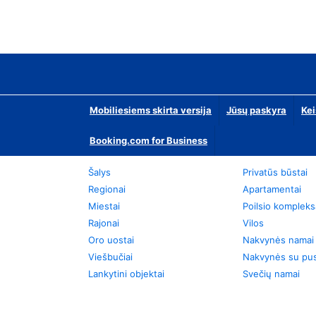
Mobiliesiems skirta versija
Jūsų paskyra
Kei
Booking.com for Business
Šalys
Privatūs būstai
Regionai
Apartamentai
Miestai
Poilsio kompleks
Rajonai
Vilos
Oro uostai
Nakvynės namai
Viešbučiai
Nakvynės su pus
Lankytini objektai
Svečių namai