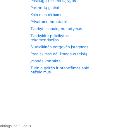
Paslaugų teikimo sąlygos
Partnerių ginčai
Kaip mes dirbame
Privatumo nuostatai
Tvarkyti slapukų nustatymus
Tvarkykite pritaikytas
rekomendacijas
Šiuolaikinės vergovės įstatymas
Pareiškimas dėl žmogaus teisių
Įmonės kontaktai
Turinio gairės ir pranešimas apie
pažeidimus
dings Inc.“ – dalis.