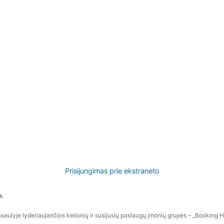
Prisijungimas prie ekstraneto
s.
aulyje lyderiaujančios kelionių ir susijusių paslaugų įmonių grupės – „Booking Hol