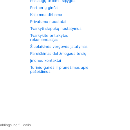
Paslaugų teikimo sąlygos
Partnerių ginčai
Kaip mes dirbame
Privatumo nuostatai
Tvarkyti slapukų nustatymus
Tvarkykite pritaikytas
rekomendacijas
Šiuolaikinės vergovės įstatymas
Pareiškimas dėl žmogaus teisių
Įmonės kontaktai
Turinio gairės ir pranešimas apie
pažeidimus
dings Inc.“ – dalis.