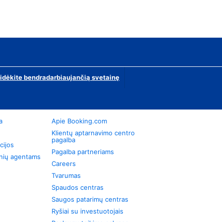
ridėkite bendradarbiaujančią svetainę
a
Apie Booking.com
Klientų aptarnavimo centro
pagalba
cijos
Pagalba partneriams
onių agentams
Careers
Tvarumas
Spaudos centras
Saugos patarimų centras
Ryšiai su investuotojais