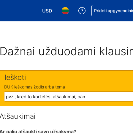
USD
Pagalba dėl užsaky
Pridėti apgyvendini
Pasirinkite valiutą. Jūsų pasirinkta valiu
Pasirinkite kalbą. Jūsų pasirink
Dažnai užduodami klausi
Ieškoti
DUK ieškomas žodis arba tema
Atšaukimai
Ar galiu atšaukti savo užsakymą?