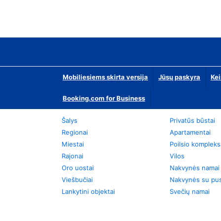
Mobiliesiems skirta versija
Jūsų paskyra
Kei
Booking.com for Business
Šalys
Privatūs būstai
Regionai
Apartamentai
Miestai
Poilsio kompleks
Rajonai
Vilos
Oro uostai
Nakvynės namai
Viešbučiai
Nakvynės su pus
Lankytini objektai
Svečių namai