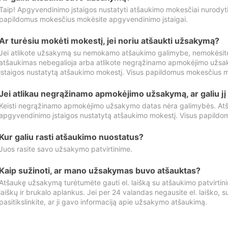
Taip! Apgyvendinimo įstaigos nustatyti atšaukimo mokesčiai nurody
papildomus mokesčius mokėsite apgyvendinimo įstaigai.
Ar turėsiu mokėti mokestį, jei noriu atšaukti užsakymą?
Jei atlikote užsakymą su nemokamo atšaukimo galimybe, nemokėsit
atšaukimas nebegalioja arba atlikote negrąžinamo apmokėjimo užsa
įstaigos nustatytą atšaukimo mokestį. Visus papildomus mokesčius m
Jei atlikau negrąžinamo apmokėjimo užsakymą, ar galiu jį 
Keisti negrąžinamo apmokėjimo užsakymo datas nėra galimybės. Atš
apgyvendinimo įstaigos nustatytą atšaukimo mokestį. Visus papildo
Kur galiu rasti atšaukimo nuostatus?
Juos rasite savo užsakymo patvirtinime.
Kaip sužinoti, ar mano užsakymas buvo atšauktas?
Atšaukę užsakymą turėtumėte gauti el. laišką su atšaukimo patvirtini
laiškų ir brukalo aplankus. Jei per 24 valandas negausite el. laiško, s
pasitikslinkite, ar ji gavo informaciją apie užsakymo atšaukimą.