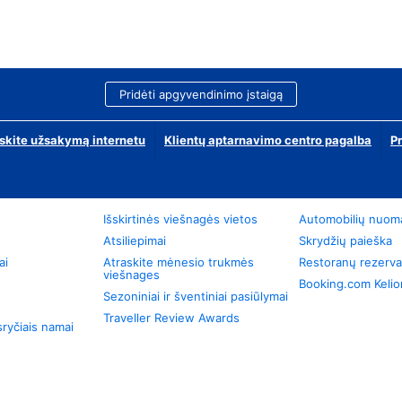
Pridėti apgyvendinimo įstaigą
skite užsakymą internetu
Klientų aptarnavimo centro pagalba
P
Išskirtinės viešnagės vietos
Automobilių nuom
Atsiliepimai
Skrydžių paieška
ai
Atraskite mėnesio trukmės
Restoranų rezerva
viešnages
Booking.com Keli
Sezoniniai ir šventiniai pasiūlymai
Traveller Review Awards
ryčiais namai