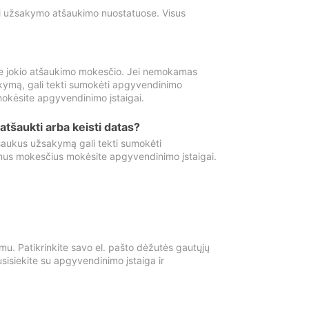
ti užsakymo atšaukimo nuostatuose. Visus
e jokio atšaukimo mokesčio. Jei nemokamas
kymą, gali tekti sumokėti apgyvendinimo
okėsite apgyvendinimo įstaigai.
atšaukti arba keisti datas?
aukus užsakymą gali tekti sumokėti
mus mokesčius mokėsite apgyvendinimo įstaigai.
mu. Patikrinkite savo el. pašto dėžutės gautųjų
usisiekite su apgyvendinimo įstaiga ir