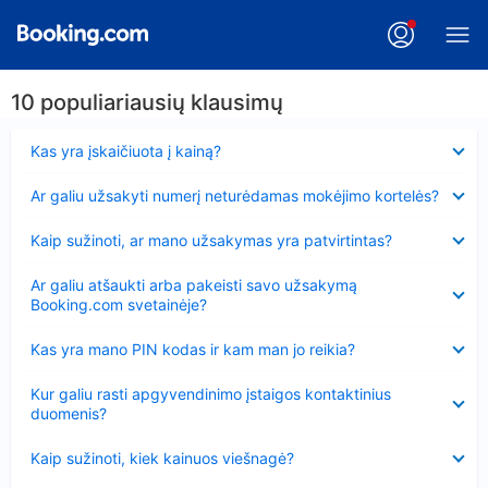
10 populiariausių klausimų
Suglausta
Kas yra įskaičiuota į kainą?
Suglausta
Ar galiu užsakyti numerį neturėdamas mokėjimo kortelės?
Suglausta
Kaip sužinoti, ar mano užsakymas yra patvirtintas?
Suglausta
Ar galiu atšaukti arba pakeisti savo užsakymą
Booking.com svetainėje?
Suglausta
Kas yra mano PIN kodas ir kam man jo reikia?
Suglausta
Kur galiu rasti apgyvendinimo įstaigos kontaktinius
duomenis?
Suglausta
Kaip sužinoti, kiek kainuos viešnagė?