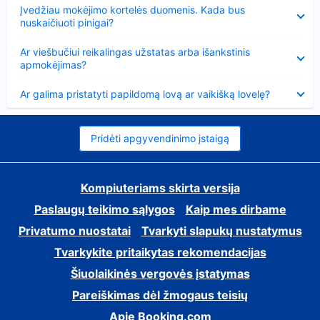
Suglausta
Įvedžiau mokėjimo kortelės duomenis. Kada bus
nuskaičiuoti pinigai?
Suglausta
Ar viešbučiui reikalingas užstatas arba išankstinis
apmokėjimas?
Suglausta
Ar galima pristatyti papildomą lovą ar vaikišką lovelę?
Pridėti apgyvendinimo įstaigą
Kompiuteriams skirta versija
Paslaugų teikimo sąlygos
Kaip mes dirbame
Privatumo nuostatai
Tvarkyti slapukų nustatymus
Tvarkykite pritaikytas rekomendacijas
Šiuolaikinės vergovės įstatymas
Pareiškimas dėl žmogaus teisių
Apie Booking.com