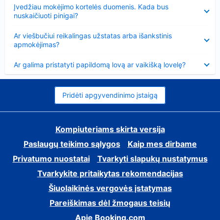
Suglausta
Įvedžiau mokėjimo kortelės duomenis. Kada bus
nuskaičiuoti pinigai?
Suglausta
Ar viešbučiui reikalingas užstatas arba išankstinis
apmokėjimas?
Suglausta
Ar galima pristatyti papildomą lovą ar vaikišką lovelę?
Pridėti apgyvendinimo įstaigą
Kompiuteriams skirta versija
Paslaugų teikimo sąlygos
Kaip mes dirbame
Privatumo nuostatai
Tvarkyti slapukų nustatymus
Tvarkykite pritaikytas rekomendacijas
Šiuolaikinės vergovės įstatymas
Pareiškimas dėl žmogaus teisių
Apie Booking.com