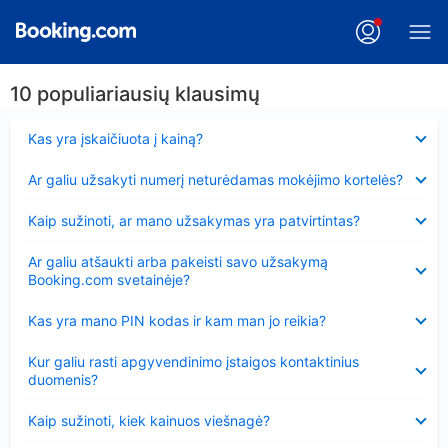
10 populiariausių klausimų
Suglausta
Kas yra įskaičiuota į kainą?
Suglausta
Ar galiu užsakyti numerį neturėdamas mokėjimo kortelės?
Suglausta
Kaip sužinoti, ar mano užsakymas yra patvirtintas?
Suglausta
Ar galiu atšaukti arba pakeisti savo užsakymą
Booking.com svetainėje?
Suglausta
Kas yra mano PIN kodas ir kam man jo reikia?
Suglausta
Kur galiu rasti apgyvendinimo įstaigos kontaktinius
duomenis?
Suglausta
Kaip sužinoti, kiek kainuos viešnagė?