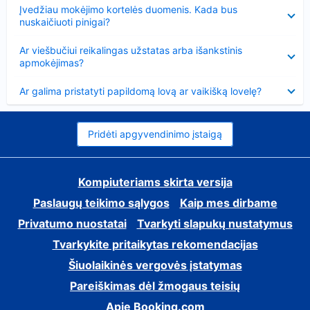
Suglausta
Įvedžiau mokėjimo kortelės duomenis. Kada bus
nuskaičiuoti pinigai?
Suglausta
Ar viešbučiui reikalingas užstatas arba išankstinis
apmokėjimas?
Suglausta
Ar galima pristatyti papildomą lovą ar vaikišką lovelę?
Pridėti apgyvendinimo įstaigą
Kompiuteriams skirta versija
Paslaugų teikimo sąlygos
Kaip mes dirbame
Privatumo nuostatai
Tvarkyti slapukų nustatymus
Tvarkykite pritaikytas rekomendacijas
Šiuolaikinės vergovės įstatymas
Pareiškimas dėl žmogaus teisių
Apie Booking.com