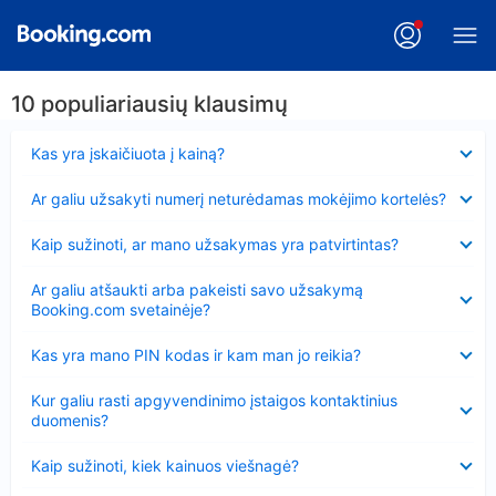
10 populiariausių klausimų
Suglausta
Kas yra įskaičiuota į kainą?
Suglausta
Ar galiu užsakyti numerį neturėdamas mokėjimo kortelės?
Suglausta
Kaip sužinoti, ar mano užsakymas yra patvirtintas?
Suglausta
Ar galiu atšaukti arba pakeisti savo užsakymą
Booking.com svetainėje?
Suglausta
Kas yra mano PIN kodas ir kam man jo reikia?
Suglausta
Kur galiu rasti apgyvendinimo įstaigos kontaktinius
duomenis?
Suglausta
Kaip sužinoti, kiek kainuos viešnagė?