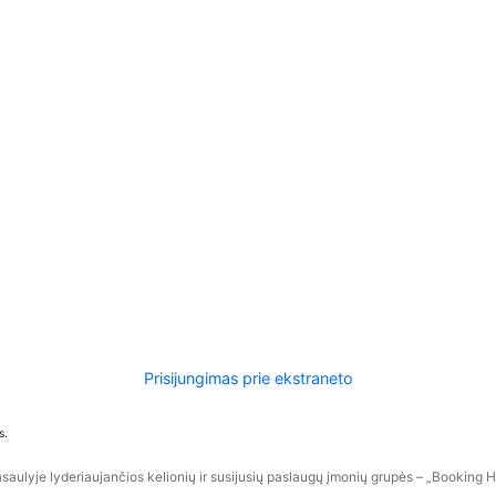
Prisijungimas prie ekstraneto
s.
aulyje lyderiaujančios kelionių ir susijusių paslaugų įmonių grupės – „Booking Hol