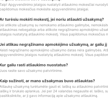
Taip! Apgyvendinimo įstaigos nustatyti atšaukimo mokesčiai nurody
papildomus mokesčius mokėsite apgyvendinimo įstaigai.
Ar turėsiu mokėti mokestį, jei noriu atšaukti užsakymą?
Jei atlikote užsakymą su nemokamo atšaukimo galimybe, nemokėsit
atšaukimas nebegalioja arba atlikote negrąžinamo apmokėjimo užsa
įstaigos nustatytą atšaukimo mokestį. Visus papildomus mokesčius m
Jei atlikau negrąžinamo apmokėjimo užsakymą, ar galiu jį 
Keisti negrąžinamo apmokėjimo užsakymo datas nėra galimybės. Atš
apgyvendinimo įstaigos nustatytą atšaukimo mokestį. Visus papildo
Kur galiu rasti atšaukimo nuostatus?
Juos rasite savo užsakymo patvirtinime.
Kaip sužinoti, ar mano užsakymas buvo atšauktas?
Atšaukę užsakymą turėtumėte gauti el. laišką su atšaukimo patvirtini
laiškų ir brukalo aplankus. Jei per 24 valandas negausite el. laiško, s
pasitikslinkite, ar ji gavo informaciją apie užsakymo atšaukimą.