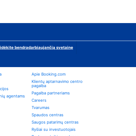
ridėkite bendradarbiaujančią svetainę
a
Apie Booking.com
Klientų aptarnavimo centro
pagalba
cijos
Pagalba partneriams
onių agentams
Careers
Tvarumas
Spaudos centras
Saugos patarimų centras
Ryšiai su investuotojais