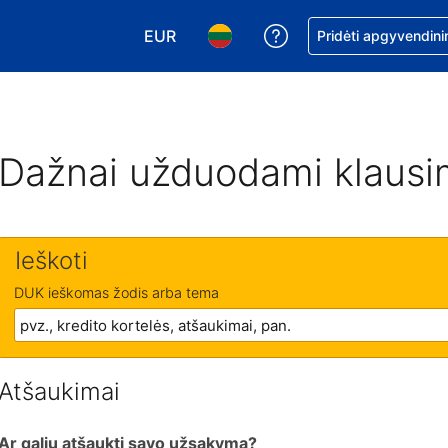
EUR
Pagalba dėl užsaky
Pridėti apgyvendini
Pasirinkite valiutą. Jūsų pasirinkta vali
Pasirinkite kalbą. Jūsų pasirink
Dažnai užduodami klausi
Ieškoti
DUK ieškomas žodis arba tema
Atšaukimai
Ar galiu atšaukti savo užsakymą?