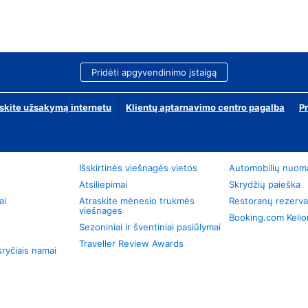
Pridėti apgyvendinimo įstaigą
skite užsakymą internetu
Klientų aptarnavimo centro pagalba
P
Išskirtinės viešnagės vietos
Automobilių nuom
Atsiliepimai
Skrydžių paieška
ai
Atraskite mėnesio trukmės
Restoranų rezerva
viešnages
Booking.com Keli
Sezoniniai ir šventiniai pasiūlymai
Traveller Review Awards
ryčiais namai