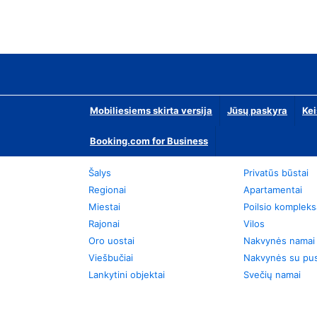
Mobiliesiems skirta versija
Jūsų paskyra
Kei
Booking.com for Business
Šalys
Privatūs būstai
Regionai
Apartamentai
Miestai
Poilsio kompleks
Rajonai
Vilos
Oro uostai
Nakvynės namai
Viešbučiai
Nakvynės su pus
Lankytini objektai
Svečių namai