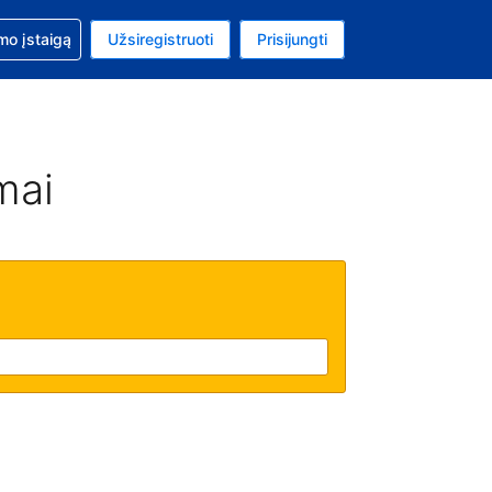
mo
mo įstaigą
Užsiregistruoti
Prisijungti
uta: Euras
ta kalba: Lietuvių
mai