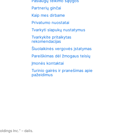
Paslaugų teikimo sąlygos
Partnerių ginčai
Kaip mes dirbame
Privatumo nuostatai
Tvarkyti slapukų nustatymus
Tvarkykite pritaikytas
rekomendacijas
Šiuolaikinės vergovės įstatymas
Pareiškimas dėl žmogaus teisių
Įmonės kontaktai
Turinio gairės ir pranešimas apie
pažeidimus
dings Inc.“ – dalis.