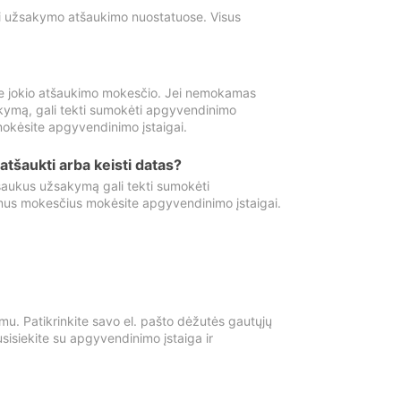
ti užsakymo atšaukimo nuostatuose. Visus
e jokio atšaukimo mokesčio. Jei nemokamas
kymą, gali tekti sumokėti apgyvendinimo
okėsite apgyvendinimo įstaigai.
atšaukti arba keisti datas?
aukus užsakymą gali tekti sumokėti
mus mokesčius mokėsite apgyvendinimo įstaigai.
mu. Patikrinkite savo el. pašto dėžutės gautųjų
usisiekite su apgyvendinimo įstaiga ir