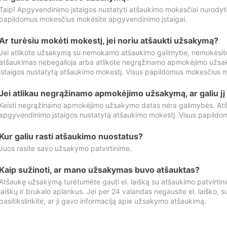
Taip! Apgyvendinimo įstaigos nustatyti atšaukimo mokesčiai nurody
papildomus mokesčius mokėsite apgyvendinimo įstaigai.
Ar turėsiu mokėti mokestį, jei noriu atšaukti užsakymą?
Jei atlikote užsakymą su nemokamo atšaukimo galimybe, nemokėsit
atšaukimas nebegalioja arba atlikote negrąžinamo apmokėjimo užsa
įstaigos nustatytą atšaukimo mokestį. Visus papildomus mokesčius m
Jei atlikau negrąžinamo apmokėjimo užsakymą, ar galiu jį 
Keisti negrąžinamo apmokėjimo užsakymo datas nėra galimybės. Atš
apgyvendinimo įstaigos nustatytą atšaukimo mokestį. Visus papildo
Kur galiu rasti atšaukimo nuostatus?
Juos rasite savo užsakymo patvirtinime.
Kaip sužinoti, ar mano užsakymas buvo atšauktas?
Atšaukę užsakymą turėtumėte gauti el. laišką su atšaukimo patvirtini
laiškų ir brukalo aplankus. Jei per 24 valandas negausite el. laiško, s
pasitikslinkite, ar ji gavo informaciją apie užsakymo atšaukimą.