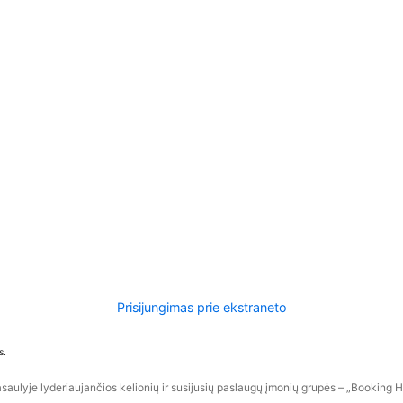
Prisijungimas prie ekstraneto
s.
aulyje lyderiaujančios kelionių ir susijusių paslaugų įmonių grupės – „Booking Hol