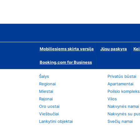
Mobiliesiems skirta versija
Jūsų paskyra
Kei
Booking.com for Business
Šalys
Privatūs būstai
Regionai
Apartamentai
Miestai
Poilsio kompleks
Rajonai
Vilos
Oro uostai
Nakvynės namai
Viešbučiai
Nakvynės su pus
Lankytini objektai
Svečių namai