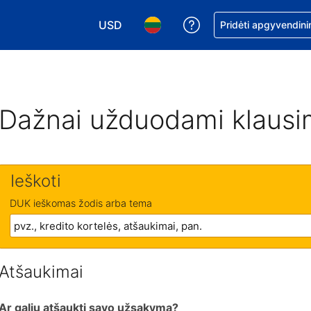
USD
Pagalba dėl užsaky
Pridėti apgyvendini
Pasirinkite valiutą. Jūsų pasirinkta valiu
Pasirinkite kalbą. Jūsų pasirink
Dažnai užduodami klausi
Ieškoti
DUK ieškomas žodis arba tema
Atšaukimai
Ar galiu atšaukti savo užsakymą?