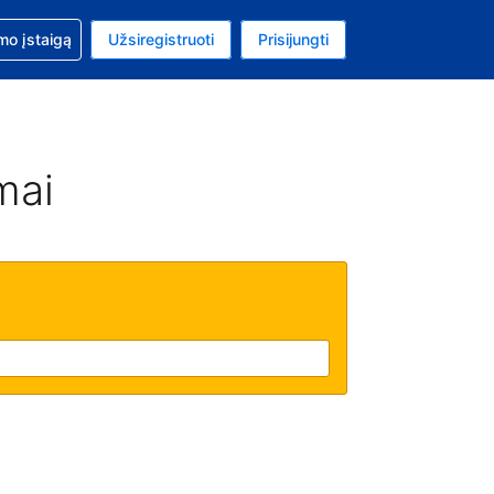
mo
mo įstaigą
Užsiregistruoti
Prisijungti
ta: Jungtinių Valstijų doleris
ta kalba: Lietuvių
mai