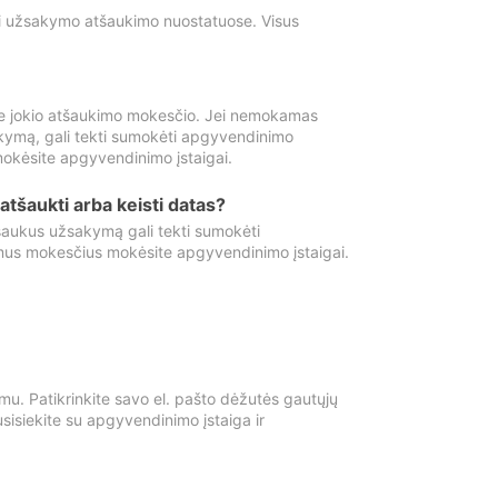
ti užsakymo atšaukimo nuostatuose. Visus
e jokio atšaukimo mokesčio. Jei nemokamas
kymą, gali tekti sumokėti apgyvendinimo
okėsite apgyvendinimo įstaigai.
atšaukti arba keisti datas?
aukus užsakymą gali tekti sumokėti
mus mokesčius mokėsite apgyvendinimo įstaigai.
mu. Patikrinkite savo el. pašto dėžutės gautųjų
usisiekite su apgyvendinimo įstaiga ir