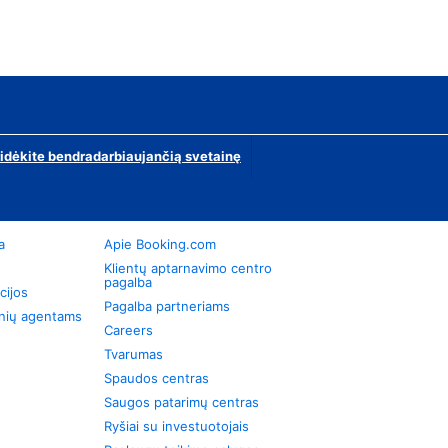
ridėkite bendradarbiaujančią svetainę
a
Apie Booking.com
Klientų aptarnavimo centro
pagalba
cijos
Pagalba partneriams
onių agentams
Careers
Tvarumas
Spaudos centras
Saugos patarimų centras
Ryšiai su investuotojais