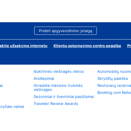
Pridėti apgyvendinimo įstaigą
skite užsakymą internetu
Klientų aptarnavimo centro pagalba
P
Išskirtinės viešnagės vietos
Automobilių nuom
Atsiliepimai
Skrydžių paieška
ai
Atraskite mėnesio trukmės
Restoranų rezerva
viešnages
Booking.com Keli
Sezoniniai ir šventiniai pasiūlymai
Traveller Review Awards
ryčiais namai