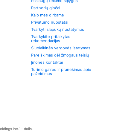
Paslaugų teikimo sąlygos
Partnerių ginčai
Kaip mes dirbame
Privatumo nuostatai
Tvarkyti slapukų nustatymus
Tvarkykite pritaikytas
rekomendacijas
Šiuolaikinės vergovės įstatymas
Pareiškimas dėl žmogaus teisių
Įmonės kontaktai
Turinio gairės ir pranešimas apie
pažeidimus
dings Inc.“ – dalis.