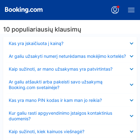
10 populiariausių klausimų
Suglausta
Kas yra įskaičiuota į kainą?
Suglausta
Ar galiu užsakyti numerį neturėdamas mokėjimo kortelės?
Suglausta
Kaip sužinoti, ar mano užsakymas yra patvirtintas?
Suglausta
Ar galiu atšaukti arba pakeisti savo užsakymą
Booking.com svetainėje?
Suglausta
Kas yra mano PIN kodas ir kam man jo reikia?
Suglausta
Kur galiu rasti apgyvendinimo įstaigos kontaktinius
duomenis?
Suglausta
Kaip sužinoti, kiek kainuos viešnagė?