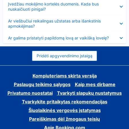
Suglausta
Įvedžiau mokėjimo kortelės duomenis. Kada bus
nuskaičiuoti pinigai?
Suglausta
Ar viešbučiui reikalingas užstatas arba išankstinis
apmokėjimas?
Suglausta
Ar galima pristatyti papildomą lovą ar vaikišką lovelę?
Pridėti apgyvendinimo įstaigą
Kompiuteriams skirta versija
Paslaugų teikimo sąlygos
Kaip mes dirbame
Privatumo nuostatai
Tvarkyti slapukų nustatymus
Tvarkykite pritaikytas rekomendacijas
Šiuolaikinės vergovės įstatymas
Pareiškimas dėl žmogaus teisių
Apie Booking.com