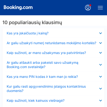
10 populiariausių klausimų
Suglausta
Kas yra įskaičiuota į kainą?
Suglausta
Ar galiu užsakyti numerį neturėdamas mokėjimo kortelės?
Suglausta
Kaip sužinoti, ar mano užsakymas yra patvirtintas?
Suglausta
Ar galiu atšaukti arba pakeisti savo užsakymą
Booking.com svetainėje?
Suglausta
Kas yra mano PIN kodas ir kam man jo reikia?
Suglausta
Kur galiu rasti apgyvendinimo įstaigos kontaktinius
duomenis?
Suglausta
Kaip sužinoti, kiek kainuos viešnagė?