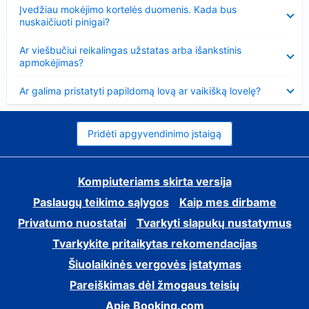
Suglausta
Įvedžiau mokėjimo kortelės duomenis. Kada bus
nuskaičiuoti pinigai?
Suglausta
Ar viešbučiui reikalingas užstatas arba išankstinis
apmokėjimas?
Suglausta
Ar galima pristatyti papildomą lovą ar vaikišką lovelę?
Pridėti apgyvendinimo įstaigą
Kompiuteriams skirta versija
Paslaugų teikimo sąlygos
Kaip mes dirbame
Privatumo nuostatai
Tvarkyti slapukų nustatymus
Tvarkykite pritaikytas rekomendacijas
Šiuolaikinės vergovės įstatymas
Pareiškimas dėl žmogaus teisių
Apie Booking.com