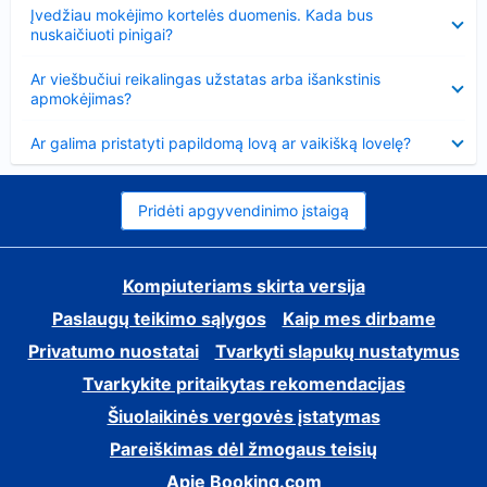
Suglausta
Įvedžiau mokėjimo kortelės duomenis. Kada bus
nuskaičiuoti pinigai?
Suglausta
Ar viešbučiui reikalingas užstatas arba išankstinis
apmokėjimas?
Suglausta
Ar galima pristatyti papildomą lovą ar vaikišką lovelę?
Pridėti apgyvendinimo įstaigą
Kompiuteriams skirta versija
Paslaugų teikimo sąlygos
Kaip mes dirbame
Privatumo nuostatai
Tvarkyti slapukų nustatymus
Tvarkykite pritaikytas rekomendacijas
Šiuolaikinės vergovės įstatymas
Pareiškimas dėl žmogaus teisių
Apie Booking.com