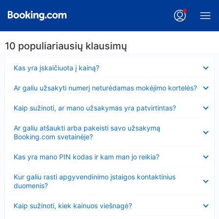
10 populiariausių klausimų
Suglausta
Kas yra įskaičiuota į kainą?
Suglausta
Ar galiu užsakyti numerį neturėdamas mokėjimo kortelės?
Suglausta
Kaip sužinoti, ar mano užsakymas yra patvirtintas?
Suglausta
Ar galiu atšaukti arba pakeisti savo užsakymą
Booking.com svetainėje?
Suglausta
Kas yra mano PIN kodas ir kam man jo reikia?
Suglausta
Kur galiu rasti apgyvendinimo įstaigos kontaktinius
duomenis?
Suglausta
Kaip sužinoti, kiek kainuos viešnagė?