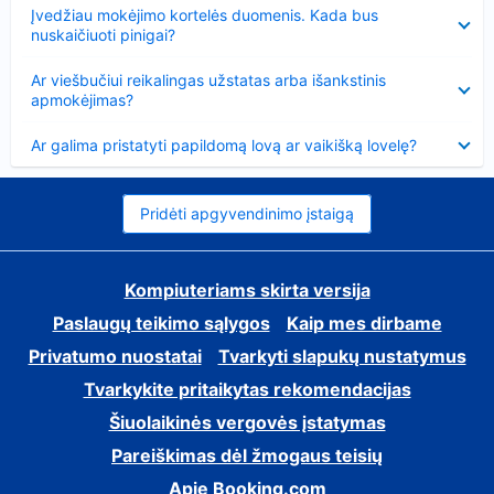
Suglausta
Įvedžiau mokėjimo kortelės duomenis. Kada bus
nuskaičiuoti pinigai?
Suglausta
Ar viešbučiui reikalingas užstatas arba išankstinis
apmokėjimas?
Suglausta
Ar galima pristatyti papildomą lovą ar vaikišką lovelę?
Pridėti apgyvendinimo įstaigą
Kompiuteriams skirta versija
Paslaugų teikimo sąlygos
Kaip mes dirbame
Privatumo nuostatai
Tvarkyti slapukų nustatymus
Tvarkykite pritaikytas rekomendacijas
Šiuolaikinės vergovės įstatymas
Pareiškimas dėl žmogaus teisių
Apie Booking.com