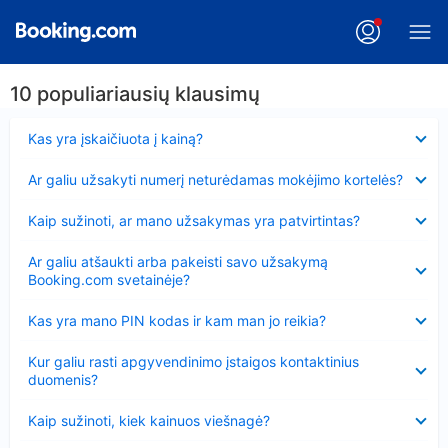
10 populiariausių klausimų
Suglausta
Kas yra įskaičiuota į kainą?
Suglausta
Ar galiu užsakyti numerį neturėdamas mokėjimo kortelės?
Suglausta
Kaip sužinoti, ar mano užsakymas yra patvirtintas?
Suglausta
Ar galiu atšaukti arba pakeisti savo užsakymą
Booking.com svetainėje?
Suglausta
Kas yra mano PIN kodas ir kam man jo reikia?
Suglausta
Kur galiu rasti apgyvendinimo įstaigos kontaktinius
duomenis?
Suglausta
Kaip sužinoti, kiek kainuos viešnagė?