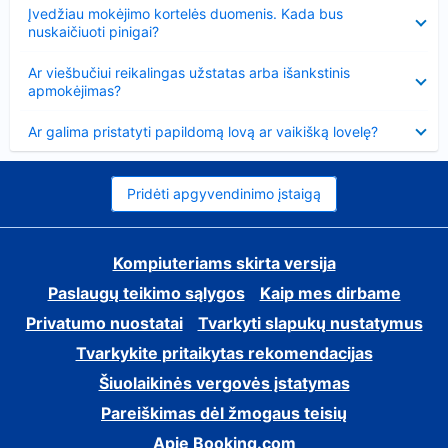
Suglausta
Įvedžiau mokėjimo kortelės duomenis. Kada bus
nuskaičiuoti pinigai?
Suglausta
Ar viešbučiui reikalingas užstatas arba išankstinis
apmokėjimas?
Suglausta
Ar galima pristatyti papildomą lovą ar vaikišką lovelę?
Pridėti apgyvendinimo įstaigą
Kompiuteriams skirta versija
Paslaugų teikimo sąlygos
Kaip mes dirbame
Privatumo nuostatai
Tvarkyti slapukų nustatymus
Tvarkykite pritaikytas rekomendacijas
Šiuolaikinės vergovės įstatymas
Pareiškimas dėl žmogaus teisių
Apie Booking.com