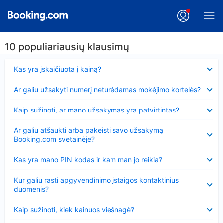
10 populiariausių klausimų
Suglausta
Kas yra įskaičiuota į kainą?
Suglausta
Ar galiu užsakyti numerį neturėdamas mokėjimo kortelės?
Suglausta
Kaip sužinoti, ar mano užsakymas yra patvirtintas?
Suglausta
Ar galiu atšaukti arba pakeisti savo užsakymą
Booking.com svetainėje?
Suglausta
Kas yra mano PIN kodas ir kam man jo reikia?
Suglausta
Kur galiu rasti apgyvendinimo įstaigos kontaktinius
duomenis?
Suglausta
Kaip sužinoti, kiek kainuos viešnagė?