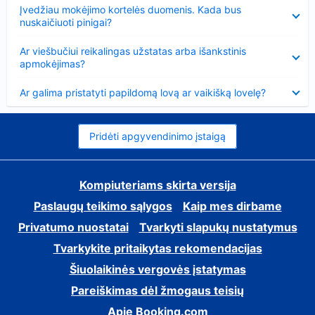
Suglausta
Įvedžiau mokėjimo kortelės duomenis. Kada bus
nuskaičiuoti pinigai?
Suglausta
Ar viešbučiui reikalingas užstatas arba išankstinis
apmokėjimas?
Suglausta
Ar galima pristatyti papildomą lovą ar vaikišką lovelę?
Pridėti apgyvendinimo įstaigą
Kompiuteriams skirta versija
Paslaugų teikimo sąlygos
Kaip mes dirbame
Privatumo nuostatai
Tvarkyti slapukų nustatymus
Tvarkykite pritaikytas rekomendacijas
Šiuolaikinės vergovės įstatymas
Pareiškimas dėl žmogaus teisių
Apie Booking.com