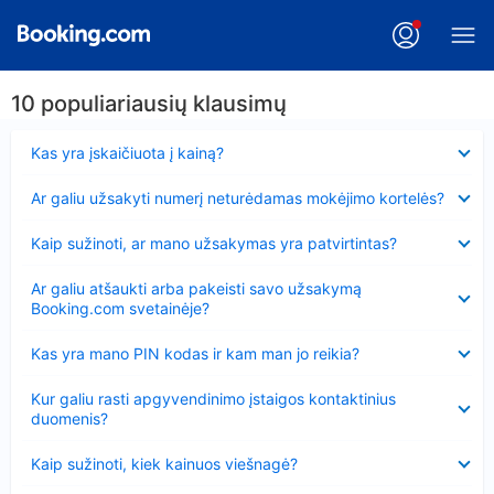
10 populiariausių klausimų
Suglausta
Kas yra įskaičiuota į kainą?
Suglausta
Ar galiu užsakyti numerį neturėdamas mokėjimo kortelės?
Suglausta
Kaip sužinoti, ar mano užsakymas yra patvirtintas?
Suglausta
Ar galiu atšaukti arba pakeisti savo užsakymą
Booking.com svetainėje?
Suglausta
Kas yra mano PIN kodas ir kam man jo reikia?
Suglausta
Kur galiu rasti apgyvendinimo įstaigos kontaktinius
duomenis?
Suglausta
Kaip sužinoti, kiek kainuos viešnagė?