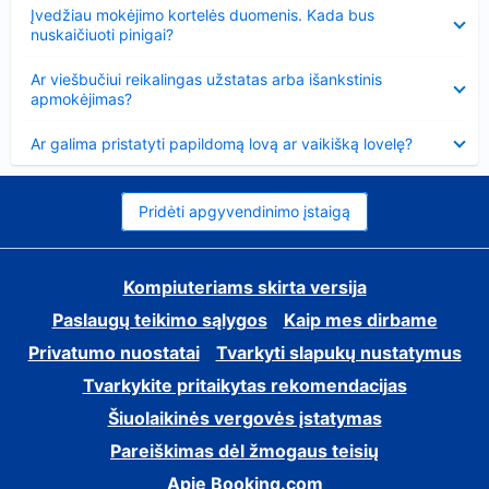
Suglausta
Įvedžiau mokėjimo kortelės duomenis. Kada bus
nuskaičiuoti pinigai?
Suglausta
Ar viešbučiui reikalingas užstatas arba išankstinis
apmokėjimas?
Suglausta
Ar galima pristatyti papildomą lovą ar vaikišką lovelę?
Pridėti apgyvendinimo įstaigą
Kompiuteriams skirta versija
Paslaugų teikimo sąlygos
Kaip mes dirbame
Privatumo nuostatai
Tvarkyti slapukų nustatymus
Tvarkykite pritaikytas rekomendacijas
Šiuolaikinės vergovės įstatymas
Pareiškimas dėl žmogaus teisių
Apie Booking.com