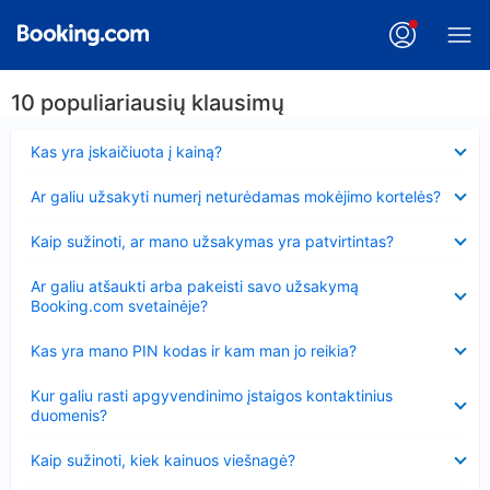
10 populiariausių klausimų
Suglausta
Kas yra įskaičiuota į kainą?
Suglausta
Ar galiu užsakyti numerį neturėdamas mokėjimo kortelės?
Suglausta
Kaip sužinoti, ar mano užsakymas yra patvirtintas?
Suglausta
Ar galiu atšaukti arba pakeisti savo užsakymą
Booking.com svetainėje?
Suglausta
Kas yra mano PIN kodas ir kam man jo reikia?
Suglausta
Kur galiu rasti apgyvendinimo įstaigos kontaktinius
duomenis?
Suglausta
Kaip sužinoti, kiek kainuos viešnagė?