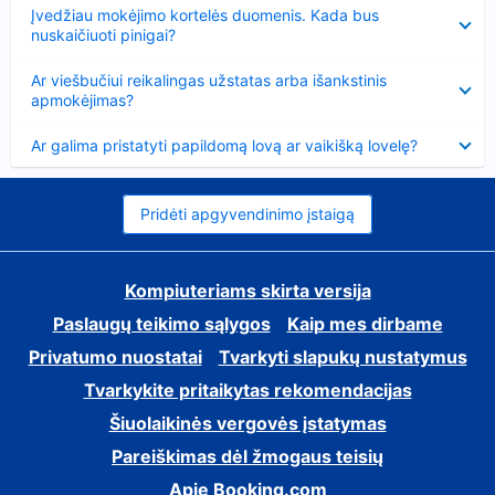
Suglausta
Įvedžiau mokėjimo kortelės duomenis. Kada bus
nuskaičiuoti pinigai?
Suglausta
Ar viešbučiui reikalingas užstatas arba išankstinis
apmokėjimas?
Suglausta
Ar galima pristatyti papildomą lovą ar vaikišką lovelę?
Pridėti apgyvendinimo įstaigą
Kompiuteriams skirta versija
Paslaugų teikimo sąlygos
Kaip mes dirbame
Privatumo nuostatai
Tvarkyti slapukų nustatymus
Tvarkykite pritaikytas rekomendacijas
Šiuolaikinės vergovės įstatymas
Pareiškimas dėl žmogaus teisių
Apie Booking.com