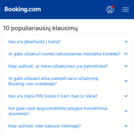
10 populiariausių klausimų
Suglausta
Kas yra įskaičiuota į kainą?
Suglausta
Ar galiu užsakyti numerį neturėdamas mokėjimo kortelės?
Suglausta
Kaip sužinoti, ar mano užsakymas yra patvirtintas?
Suglausta
Ar galiu atšaukti arba pakeisti savo užsakymą
Booking.com svetainėje?
Suglausta
Kas yra mano PIN kodas ir kam man jo reikia?
Suglausta
Kur galiu rasti apgyvendinimo įstaigos kontaktinius
duomenis?
Suglausta
Kaip sužinoti, kiek kainuos viešnagė?