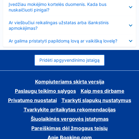
Suglausta
Įvedžiau mokėjimo kortelės duomenis. Kada bus
nuskaičiuoti pinigai?
Suglausta
Ar viešbučiui reikalingas užstatas arba išankstinis
apmokėjimas?
Suglausta
Ar galima pristatyti papildomą lovą ar vaikišką lovelę?
Pridėti apgyvendinimo įstaigą
Kompiuteriams skirta versija
Paslaugų teikimo sąlygos
Kaip mes dirbame
Privatumo nuostatai
Tvarkyti slapukų nustatymus
Tvarkykite pritaikytas rekomendacijas
Šiuolaikinės vergovės įstatymas
Pareiškimas dėl žmogaus teisių
Apie Booking.com