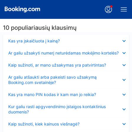
10 populiariausių klausimų
Suglausta
Kas yra įskaičiuota į kainą?
Suglausta
Ar galiu užsakyti numerį neturėdamas mokėjimo kortelės?
Suglausta
Kaip sužinoti, ar mano užsakymas yra patvirtintas?
Suglausta
Ar galiu atšaukti arba pakeisti savo užsakymą
Booking.com svetainėje?
Suglausta
Kas yra mano PIN kodas ir kam man jo reikia?
Suglausta
Kur galiu rasti apgyvendinimo įstaigos kontaktinius
duomenis?
Suglausta
Kaip sužinoti, kiek kainuos viešnagė?