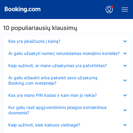
10 populiariausių klausimų
Suglausta
Kas yra įskaičiuota į kainą?
Suglausta
Ar galiu užsakyti numerį neturėdamas mokėjimo kortelės?
Suglausta
Kaip sužinoti, ar mano užsakymas yra patvirtintas?
Suglausta
Ar galiu atšaukti arba pakeisti savo užsakymą
Booking.com svetainėje?
Suglausta
Kas yra mano PIN kodas ir kam man jo reikia?
Suglausta
Kur galiu rasti apgyvendinimo įstaigos kontaktinius
duomenis?
Suglausta
Kaip sužinoti, kiek kainuos viešnagė?