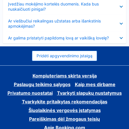
Suglausta
Įvedžiau mokėjimo kortelės duomenis. Kada bus
nuskaičiuoti pinigai?
Suglausta
Ar viešbučiui reikalingas užstatas arba išankstinis
apmokėjimas?
Suglausta
Ar galima pristatyti papildomą lovą ar vaikišką lovelę?
Pridėti apgyvendinimo įstaigą
Kompiuteriams skirta versija
Paslaugų teikimo sąlygos
Kaip mes dirbame
Privatumo nuostatai
Tvarkyti slapukų nustatymus
Tvarkykite pritaikytas rekomendacijas
Šiuolaikinės vergovės įstatymas
Pareiškimas dėl žmogaus teisių
Apie Booking.com