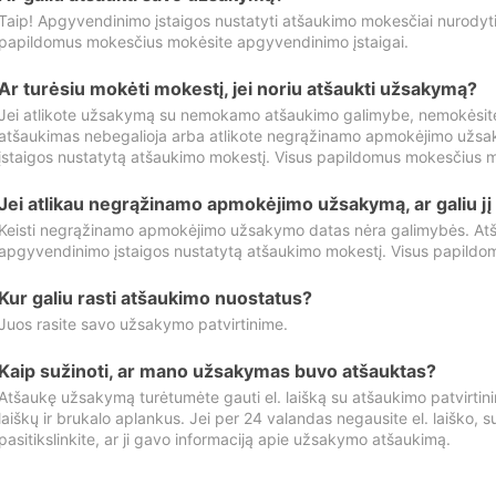
Taip! Apgyvendinimo įstaigos nustatyti atšaukimo mokesčiai nurody
papildomus mokesčius mokėsite apgyvendinimo įstaigai.
Ar turėsiu mokėti mokestį, jei noriu atšaukti užsakymą?
Jei atlikote užsakymą su nemokamo atšaukimo galimybe, nemokėsit
atšaukimas nebegalioja arba atlikote negrąžinamo apmokėjimo užsa
įstaigos nustatytą atšaukimo mokestį. Visus papildomus mokesčius m
Jei atlikau negrąžinamo apmokėjimo užsakymą, ar galiu jį 
Keisti negrąžinamo apmokėjimo užsakymo datas nėra galimybės. Atš
apgyvendinimo įstaigos nustatytą atšaukimo mokestį. Visus papildo
Kur galiu rasti atšaukimo nuostatus?
Juos rasite savo užsakymo patvirtinime.
Kaip sužinoti, ar mano užsakymas buvo atšauktas?
Atšaukę užsakymą turėtumėte gauti el. laišką su atšaukimo patvirtini
laiškų ir brukalo aplankus. Jei per 24 valandas negausite el. laiško, s
pasitikslinkite, ar ji gavo informaciją apie užsakymo atšaukimą.