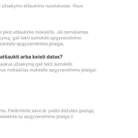
ti užsakymo atšaukimo nuostatuose. Visus
e jokio atšaukimo mokesčio. Jei nemokamas
kymą, gali tekti sumokėti apgyvendinimo
okėsite apgyvendinimo įstaigai.
atšaukti arba keisti datas?
aukus užsakymą gali tekti sumokėti
mus mokesčius mokėsite apgyvendinimo įstaigai.
mu. Patikrinkite savo el. pašto dėžutės gautųjų
usisiekite su apgyvendinimo įstaiga ir