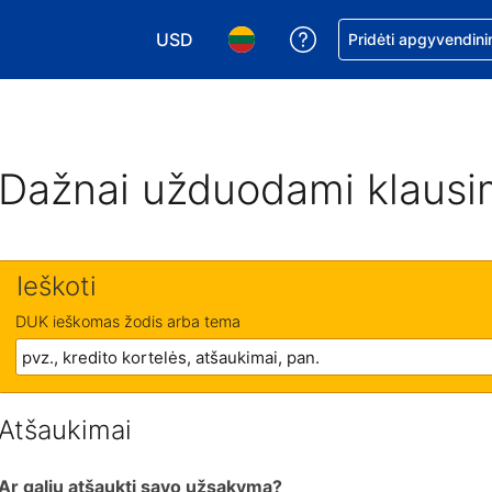
USD
Pagalba dėl užsaky
Pridėti apgyvendini
Pasirinkite valiutą. Jūsų pasirinkta valiu
Pasirinkite kalbą. Jūsų pasirink
Dažnai užduodami klausi
Ieškoti
DUK ieškomas žodis arba tema
Atšaukimai
Ar galiu atšaukti savo užsakymą?