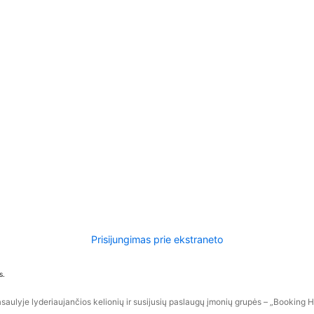
Prisijungimas prie ekstraneto
s.
aulyje lyderiaujančios kelionių ir susijusių paslaugų įmonių grupės – „Booking Hol