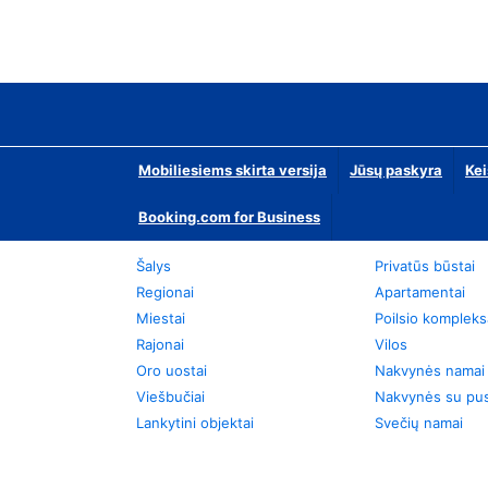
Mobiliesiems skirta versija
Jūsų paskyra
Kei
Booking.com for Business
Šalys
Privatūs būstai
Regionai
Apartamentai
Miestai
Poilsio kompleks
Rajonai
Vilos
Oro uostai
Nakvynės namai
Viešbučiai
Nakvynės su pus
Lankytini objektai
Svečių namai