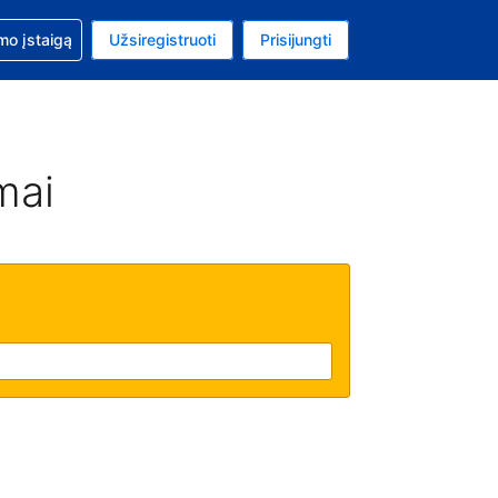
mo
mo įstaigą
Užsiregistruoti
Prisijungti
ta: Jungtinių Valstijų doleris
ta kalba: Lietuvių
mai