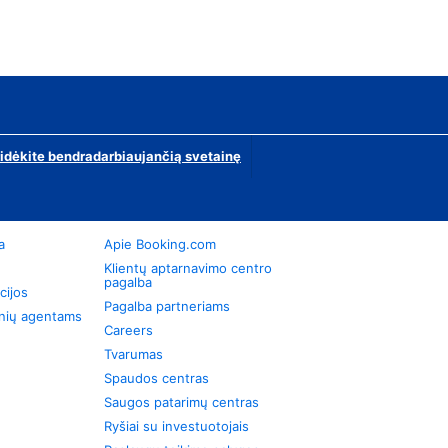
ridėkite bendradarbiaujančią svetainę
a
Apie Booking.com
Klientų aptarnavimo centro
pagalba
cijos
Pagalba partneriams
onių agentams
Careers
Tvarumas
Spaudos centras
Saugos patarimų centras
Ryšiai su investuotojais