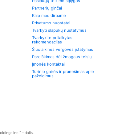
Paslaugų teikimo sąlygos
Partnerių ginčai
Kaip mes dirbame
Privatumo nuostatai
Tvarkyti slapukų nustatymus
Tvarkykite pritaikytas
rekomendacijas
Šiuolaikinės vergovės įstatymas
Pareiškimas dėl žmogaus teisių
Įmonės kontaktai
Turinio gairės ir pranešimas apie
pažeidimus
dings Inc.“ – dalis.