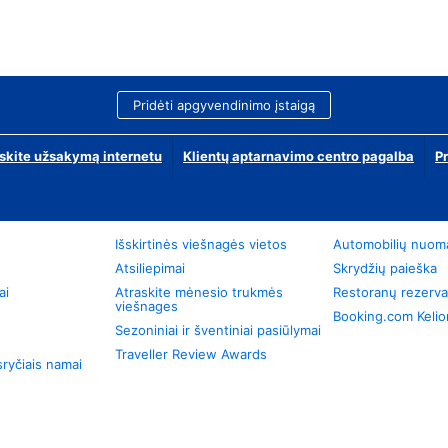
Pridėti apgyvendinimo įstaigą
skite užsakymą internetu
Klientų aptarnavimo centro pagalba
P
Išskirtinės viešnagės vietos
Automobilių nuom
Atsiliepimai
Skrydžių paieška
ai
Atraskite mėnesio trukmės
Restoranų rezerva
viešnages
Booking.com Keli
Sezoniniai ir šventiniai pasiūlymai
Traveller Review Awards
ryčiais namai