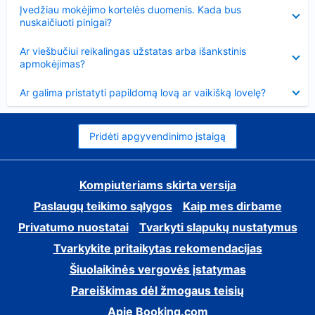
Suglausta
Įvedžiau mokėjimo kortelės duomenis. Kada bus
nuskaičiuoti pinigai?
Suglausta
Ar viešbučiui reikalingas užstatas arba išankstinis
apmokėjimas?
Suglausta
Ar galima pristatyti papildomą lovą ar vaikišką lovelę?
Pridėti apgyvendinimo įstaigą
Kompiuteriams skirta versija
Paslaugų teikimo sąlygos
Kaip mes dirbame
Privatumo nuostatai
Tvarkyti slapukų nustatymus
Tvarkykite pritaikytas rekomendacijas
Šiuolaikinės vergovės įstatymas
Pareiškimas dėl žmogaus teisių
Apie Booking.com