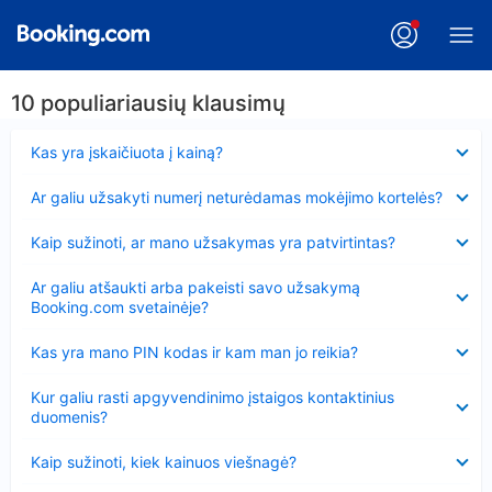
10 populiariausių klausimų
Suglausta
Kas yra įskaičiuota į kainą?
Suglausta
Ar galiu užsakyti numerį neturėdamas mokėjimo kortelės?
Suglausta
Kaip sužinoti, ar mano užsakymas yra patvirtintas?
Suglausta
Ar galiu atšaukti arba pakeisti savo užsakymą
Booking.com svetainėje?
Suglausta
Kas yra mano PIN kodas ir kam man jo reikia?
Suglausta
Kur galiu rasti apgyvendinimo įstaigos kontaktinius
duomenis?
Suglausta
Kaip sužinoti, kiek kainuos viešnagė?