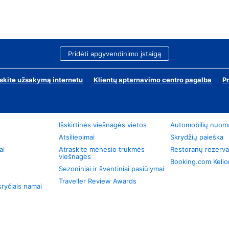
Pridėti apgyvendinimo įstaigą
skite užsakymą internetu
Klientų aptarnavimo centro pagalba
P
Išskirtinės viešnagės vietos
Automobilių nuom
Atsiliepimai
Skrydžių paieška
ai
Atraskite mėnesio trukmės
Restoranų rezerva
viešnages
Booking.com Keli
Sezoniniai ir šventiniai pasiūlymai
Traveller Review Awards
ryčiais namai