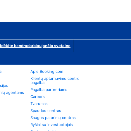
ridėkite bendradarbiaujančią svetainę
a
Apie Booking.com
Klientų aptarnavimo centro
pagalba
cijos
Pagalba partneriams
onių agentams
Careers
Tvarumas
Spaudos centras
Saugos patarimų centras
Ryšiai su investuotojais