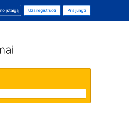
mo
mo įstaigą
Užsiregistruoti
Prisijungti
uta: Euras
ta kalba: Lietuvių
mai