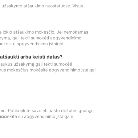
ti užsakymo atšaukimo nuostatuose. Visus
e jokio atšaukimo mokesčio. Jei nemokamas
kymą, gali tekti sumokėti apgyvendinimo
okėsite apgyvendinimo įstaigai.
atšaukti arba keisti datas?
aukus užsakymą gali tekti sumokėti
mus mokesčius mokėsite apgyvendinimo įstaigai.
mu. Patikrinkite savo el. pašto dėžutės gautųjų
usisiekite su apgyvendinimo įstaiga ir