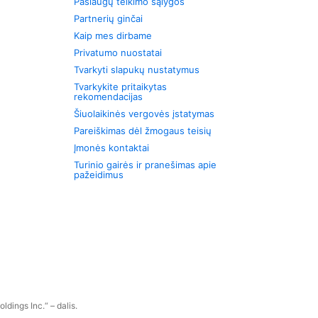
Paslaugų teikimo sąlygos
Partnerių ginčai
Kaip mes dirbame
Privatumo nuostatai
Tvarkyti slapukų nustatymus
Tvarkykite pritaikytas
rekomendacijas
Šiuolaikinės vergovės įstatymas
Pareiškimas dėl žmogaus teisių
Įmonės kontaktai
Turinio gairės ir pranešimas apie
pažeidimus
dings Inc.“ – dalis.