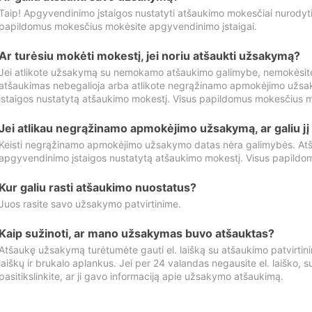
Taip! Apgyvendinimo įstaigos nustatyti atšaukimo mokesčiai nurody
papildomus mokesčius mokėsite apgyvendinimo įstaigai.
Ar turėsiu mokėti mokestį, jei noriu atšaukti užsakymą?
Jei atlikote užsakymą su nemokamo atšaukimo galimybe, nemokėsit
atšaukimas nebegalioja arba atlikote negrąžinamo apmokėjimo užsa
įstaigos nustatytą atšaukimo mokestį. Visus papildomus mokesčius m
Jei atlikau negrąžinamo apmokėjimo užsakymą, ar galiu jį 
Keisti negrąžinamo apmokėjimo užsakymo datas nėra galimybės. Atš
apgyvendinimo įstaigos nustatytą atšaukimo mokestį. Visus papildo
Kur galiu rasti atšaukimo nuostatus?
Juos rasite savo užsakymo patvirtinime.
Kaip sužinoti, ar mano užsakymas buvo atšauktas?
Atšaukę užsakymą turėtumėte gauti el. laišką su atšaukimo patvirtini
laiškų ir brukalo aplankus. Jei per 24 valandas negausite el. laiško, s
pasitikslinkite, ar ji gavo informaciją apie užsakymo atšaukimą.