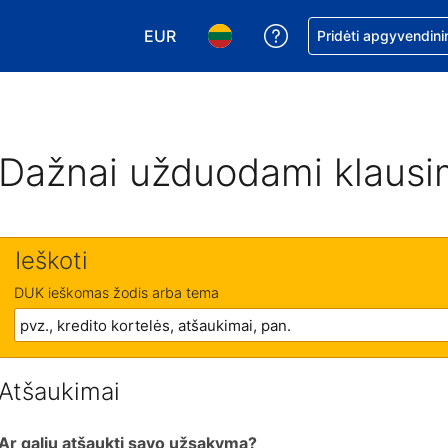
EUR
Pagalba dėl užsaky
Pridėti apgyvendini
Pasirinkite valiutą. Jūsų pasirinkta vali
Pasirinkite kalbą. Jūsų pasirink
Dažnai užduodami klausi
Ieškoti
DUK ieškomas žodis arba tema
Atšaukimai
Ar galiu atšaukti savo užsakymą?