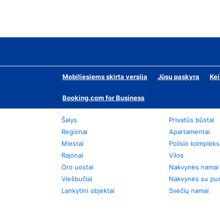
Mobiliesiems skirta versija
Jūsų paskyra
Kei
Booking.com for Business
Šalys
Privatūs būstai
Regionai
Apartamentai
Miestai
Poilsio kompleks
Rajonai
Vilos
Oro uostai
Nakvynės namai
Viešbučiai
Nakvynės su pus
Lankytini objektai
Svečių namai