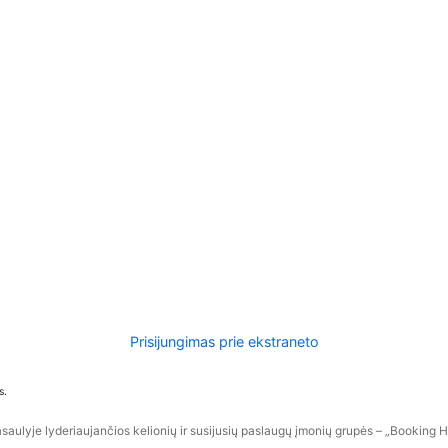
Prisijungimas prie ekstraneto
s.
aulyje lyderiaujančios kelionių ir susijusių paslaugų įmonių grupės – „Booking Hol