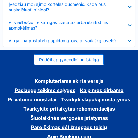
Suglausta
Įvedžiau mokėjimo kortelės duomenis. Kada bus
nuskaičiuoti pinigai?
Suglausta
Ar viešbučiui reikalingas užstatas arba išankstinis
apmokėjimas?
Suglausta
Ar galima pristatyti papildomą lovą ar vaikišką lovelę?
Pridėti apgyvendinimo įstaigą
Kompiuteriams skirta versija
Paslaugų teikimo sąlygos
Kaip mes dirbame
Privatumo nuostatai
Tvarkyti slapukų nustatymus
Tvarkykite pritaikytas rekomendacijas
Šiuolaikinės vergovės įstatymas
Pareiškimas dėl žmogaus teisių
Apie Booking.com