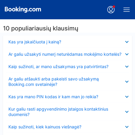
10 populiariausių klausimų
Suglausta
Kas yra įskaičiuota į kainą?
Suglausta
Ar galiu užsakyti numerį neturėdamas mokėjimo kortelės?
Suglausta
Kaip sužinoti, ar mano užsakymas yra patvirtintas?
Suglausta
Ar galiu atšaukti arba pakeisti savo užsakymą
Booking.com svetainėje?
Suglausta
Kas yra mano PIN kodas ir kam man jo reikia?
Suglausta
Kur galiu rasti apgyvendinimo įstaigos kontaktinius
duomenis?
Suglausta
Kaip sužinoti, kiek kainuos viešnagė?