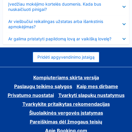
Suglausta
Įvedžiau mokėjimo kortelės duomenis. Kada bus
nuskaičiuoti pinigai?
Suglausta
Ar viešbučiui reikalingas užstatas arba išankstinis
apmokėjimas?
Suglausta
Ar galima pristatyti papildomą lovą ar vaikišką lovelę?
Pridėti apgyvendinimo įstaigą
Kompiuteriams skirta versija
Paslaugų teikimo sąlygos
Kaip mes dirbame
Privatumo nuostatai
Tvarkyti slapukų nustatymus
Tvarkykite pritaikytas rekomendacijas
Šiuolaikinės vergovės įstatymas
Pareiškimas dėl žmogaus teisių
Apie Booking.com