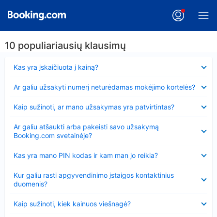
10 populiariausių klausimų
Suglausta
Kas yra įskaičiuota į kainą?
Suglausta
Ar galiu užsakyti numerį neturėdamas mokėjimo kortelės?
Suglausta
Kaip sužinoti, ar mano užsakymas yra patvirtintas?
Suglausta
Ar galiu atšaukti arba pakeisti savo užsakymą
Booking.com svetainėje?
Suglausta
Kas yra mano PIN kodas ir kam man jo reikia?
Suglausta
Kur galiu rasti apgyvendinimo įstaigos kontaktinius
duomenis?
Suglausta
Kaip sužinoti, kiek kainuos viešnagė?