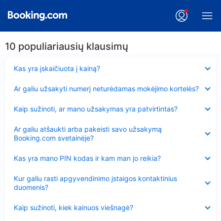
10 populiariausių klausimų
Suglausta
Kas yra įskaičiuota į kainą?
Suglausta
Ar galiu užsakyti numerį neturėdamas mokėjimo kortelės?
Suglausta
Kaip sužinoti, ar mano užsakymas yra patvirtintas?
Suglausta
Ar galiu atšaukti arba pakeisti savo užsakymą
Booking.com svetainėje?
Suglausta
Kas yra mano PIN kodas ir kam man jo reikia?
Suglausta
Kur galiu rasti apgyvendinimo įstaigos kontaktinius
duomenis?
Suglausta
Kaip sužinoti, kiek kainuos viešnagė?