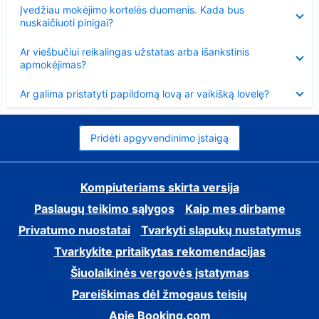
Suglausta
Įvedžiau mokėjimo kortelės duomenis. Kada bus
nuskaičiuoti pinigai?
Suglausta
Ar viešbučiui reikalingas užstatas arba išankstinis
apmokėjimas?
Suglausta
Ar galima pristatyti papildomą lovą ar vaikišką lovelę?
Pridėti apgyvendinimo įstaigą
Kompiuteriams skirta versija
Paslaugų teikimo sąlygos
Kaip mes dirbame
Privatumo nuostatai
Tvarkyti slapukų nustatymus
Tvarkykite pritaikytas rekomendacijas
Šiuolaikinės vergovės įstatymas
Pareiškimas dėl žmogaus teisių
Apie Booking.com