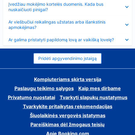
Suglausta
Įvedžiau mokėjimo kortelės duomenis. Kada bus
nuskaičiuoti pinigai?
Suglausta
Ar viešbučiui reikalingas užstatas arba išankstinis
apmokėjimas?
Suglausta
Ar galima pristatyti papildomą lovą ar vaikišką lovelę?
Pridėti apgyvendinimo įstaigą
Kompiuteriams skirta versija
Paslaugų teikimo sąlygos
Kaip mes dirbame
Privatumo nuostatai
Tvarkyti slapukų nustatymus
Tvarkykite pritaikytas rekomendacijas
Šiuolaikinės vergovės įstatymas
Pareiškimas dėl žmogaus teisių
Apie Booking.com