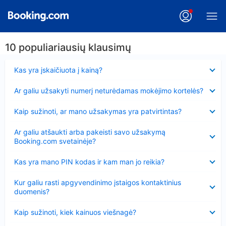
10 populiariausių klausimų
Suglausta
Kas yra įskaičiuota į kainą?
Suglausta
Ar galiu užsakyti numerį neturėdamas mokėjimo kortelės?
Suglausta
Kaip sužinoti, ar mano užsakymas yra patvirtintas?
Suglausta
Ar galiu atšaukti arba pakeisti savo užsakymą
Booking.com svetainėje?
Suglausta
Kas yra mano PIN kodas ir kam man jo reikia?
Suglausta
Kur galiu rasti apgyvendinimo įstaigos kontaktinius
duomenis?
Suglausta
Kaip sužinoti, kiek kainuos viešnagė?