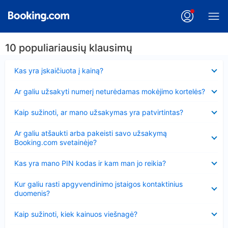
10 populiariausių klausimų
Suglausta
Kas yra įskaičiuota į kainą?
Suglausta
Ar galiu užsakyti numerį neturėdamas mokėjimo kortelės?
Suglausta
Kaip sužinoti, ar mano užsakymas yra patvirtintas?
Suglausta
Ar galiu atšaukti arba pakeisti savo užsakymą
Booking.com svetainėje?
Suglausta
Kas yra mano PIN kodas ir kam man jo reikia?
Suglausta
Kur galiu rasti apgyvendinimo įstaigos kontaktinius
duomenis?
Suglausta
Kaip sužinoti, kiek kainuos viešnagė?