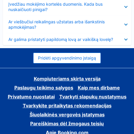
Suglausta
Įvedžiau mokėjimo kortelės duomenis. Kada bus
nuskaičiuoti pinigai?
Suglausta
Ar viešbučiui reikalingas užstatas arba išankstinis
apmokėjimas?
Suglausta
Ar galima pristatyti papildomą lovą ar vaikišką lovelę?
Pridėti apgyvendinimo įstaigą
Kompiuteriams skirta versija
Paslaugų teikimo sąlygos
Kaip mes dirbame
Privatumo nuostatai
Tvarkyti slapukų nustatymus
Tvarkykite pritaikytas rekomendacijas
Šiuolaikinės vergovės įstatymas
Pareiškimas dėl žmogaus teisių
Apie Booking.com