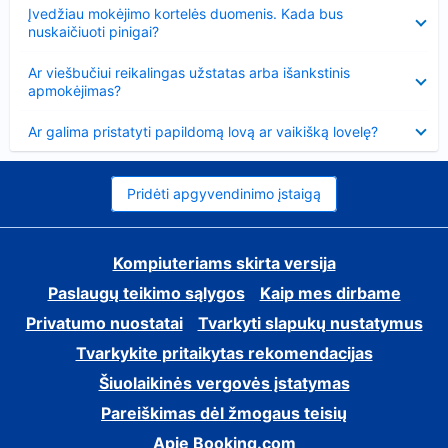
Suglausta
Įvedžiau mokėjimo kortelės duomenis. Kada bus
nuskaičiuoti pinigai?
Suglausta
Ar viešbučiui reikalingas užstatas arba išankstinis
apmokėjimas?
Suglausta
Ar galima pristatyti papildomą lovą ar vaikišką lovelę?
Pridėti apgyvendinimo įstaigą
Kompiuteriams skirta versija
Paslaugų teikimo sąlygos
Kaip mes dirbame
Privatumo nuostatai
Tvarkyti slapukų nustatymus
Tvarkykite pritaikytas rekomendacijas
Šiuolaikinės vergovės įstatymas
Pareiškimas dėl žmogaus teisių
Apie Booking.com