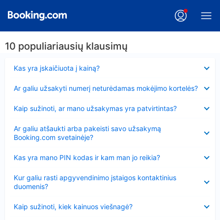
10 populiariausių klausimų
Suglausta
Kas yra įskaičiuota į kainą?
Suglausta
Ar galiu užsakyti numerį neturėdamas mokėjimo kortelės?
Suglausta
Kaip sužinoti, ar mano užsakymas yra patvirtintas?
Suglausta
Ar galiu atšaukti arba pakeisti savo užsakymą
Booking.com svetainėje?
Suglausta
Kas yra mano PIN kodas ir kam man jo reikia?
Suglausta
Kur galiu rasti apgyvendinimo įstaigos kontaktinius
duomenis?
Suglausta
Kaip sužinoti, kiek kainuos viešnagė?