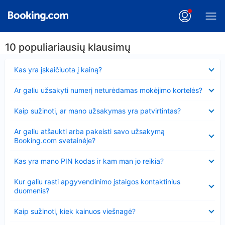
10 populiariausių klausimų
Suglausta
Kas yra įskaičiuota į kainą?
Suglausta
Ar galiu užsakyti numerį neturėdamas mokėjimo kortelės?
Suglausta
Kaip sužinoti, ar mano užsakymas yra patvirtintas?
Suglausta
Ar galiu atšaukti arba pakeisti savo užsakymą
Booking.com svetainėje?
Suglausta
Kas yra mano PIN kodas ir kam man jo reikia?
Suglausta
Kur galiu rasti apgyvendinimo įstaigos kontaktinius
duomenis?
Suglausta
Kaip sužinoti, kiek kainuos viešnagė?