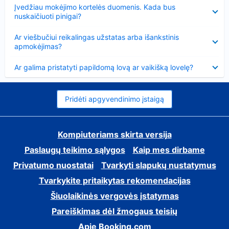
Suglausta
Įvedžiau mokėjimo kortelės duomenis. Kada bus
nuskaičiuoti pinigai?
Suglausta
Ar viešbučiui reikalingas užstatas arba išankstinis
apmokėjimas?
Suglausta
Ar galima pristatyti papildomą lovą ar vaikišką lovelę?
Pridėti apgyvendinimo įstaigą
Kompiuteriams skirta versija
Paslaugų teikimo sąlygos
Kaip mes dirbame
Privatumo nuostatai
Tvarkyti slapukų nustatymus
Tvarkykite pritaikytas rekomendacijas
Šiuolaikinės vergovės įstatymas
Pareiškimas dėl žmogaus teisių
Apie Booking.com