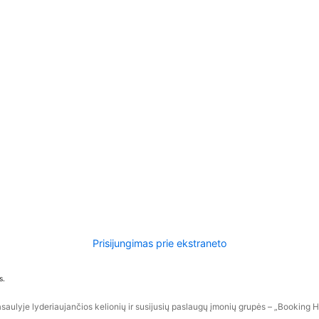
Prisijungimas prie ekstraneto
s.
aulyje lyderiaujančios kelionių ir susijusių paslaugų įmonių grupės – „Booking Hol