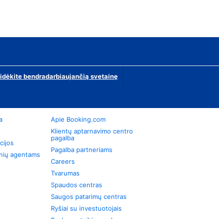
ridėkite bendradarbiaujančią svetainę
a
Apie Booking.com
Klientų aptarnavimo centro
pagalba
cijos
Pagalba partneriams
onių agentams
Careers
Tvarumas
Spaudos centras
Saugos patarimų centras
Ryšiai su investuotojais