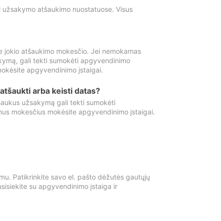
ti užsakymo atšaukimo nuostatuose. Visus
e jokio atšaukimo mokesčio. Jei nemokamas
kymą, gali tekti sumokėti apgyvendinimo
okėsite apgyvendinimo įstaigai.
atšaukti arba keisti datas?
aukus užsakymą gali tekti sumokėti
mus mokesčius mokėsite apgyvendinimo įstaigai.
mu. Patikrinkite savo el. pašto dėžutės gautųjų
usisiekite su apgyvendinimo įstaiga ir