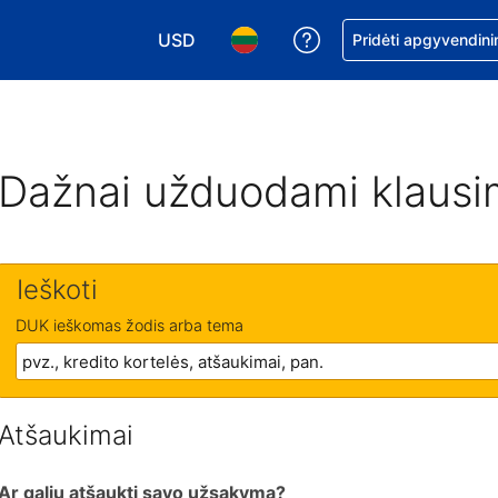
USD
Pagalba dėl užsaky
Pridėti apgyvendini
Pasirinkite valiutą. Jūsų pasirinkta valiu
Pasirinkite kalbą. Jūsų pasirink
Dažnai užduodami klausi
Ieškoti
DUK ieškomas žodis arba tema
Atšaukimai
Ar galiu atšaukti savo užsakymą?