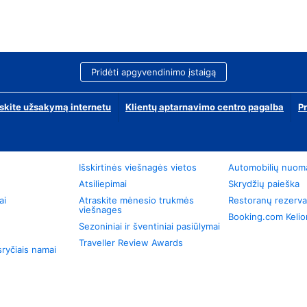
Pridėti apgyvendinimo įstaigą
skite užsakymą internetu
Klientų aptarnavimo centro pagalba
P
Išskirtinės viešnagės vietos
Automobilių nuom
Atsiliepimai
Skrydžių paieška
ai
Atraskite mėnesio trukmės
Restoranų rezerva
viešnages
Booking.com Keli
Sezoniniai ir šventiniai pasiūlymai
Traveller Review Awards
ryčiais namai