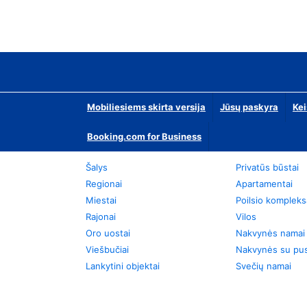
Mobiliesiems skirta versija
Jūsų paskyra
Kei
Booking.com for Business
Šalys
Privatūs būstai
Regionai
Apartamentai
Miestai
Poilsio kompleks
Rajonai
Vilos
Oro uostai
Nakvynės namai
Viešbučiai
Nakvynės su pus
Lankytini objektai
Svečių namai