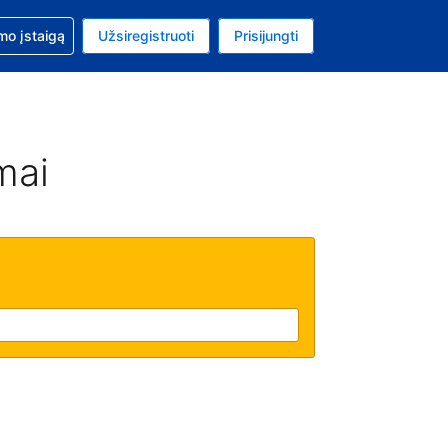
mo
mo įstaigą
Užsiregistruoti
Prisijungti
ta: Jungtinių Valstijų doleris
ta kalba: Lietuvių
mai