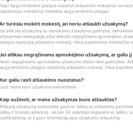
Taip! Apgyvendinimo įstaigos nustatyti atšaukimo mokesčiai nurody
papildomus mokesčius mokėsite apgyvendinimo įstaigai.
Ar turėsiu mokėti mokestį, jei noriu atšaukti užsakymą?
Jei atlikote užsakymą su nemokamo atšaukimo galimybe, nemokėsit
atšaukimas nebegalioja arba atlikote negrąžinamo apmokėjimo užsa
įstaigos nustatytą atšaukimo mokestį. Visus papildomus mokesčius m
Jei atlikau negrąžinamo apmokėjimo užsakymą, ar galiu jį 
Keisti negrąžinamo apmokėjimo užsakymo datas nėra galimybės. Atš
apgyvendinimo įstaigos nustatytą atšaukimo mokestį. Visus papildo
Kur galiu rasti atšaukimo nuostatus?
Juos rasite savo užsakymo patvirtinime.
Kaip sužinoti, ar mano užsakymas buvo atšauktas?
Atšaukę užsakymą turėtumėte gauti el. laišką su atšaukimo patvirtini
laiškų ir brukalo aplankus. Jei per 24 valandas negausite el. laiško, s
pasitikslinkite, ar ji gavo informaciją apie užsakymo atšaukimą.