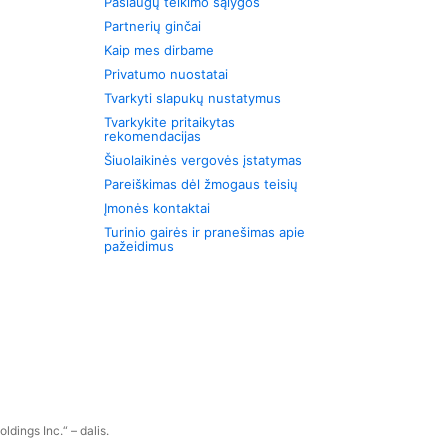
Paslaugų teikimo sąlygos
Partnerių ginčai
Kaip mes dirbame
Privatumo nuostatai
Tvarkyti slapukų nustatymus
Tvarkykite pritaikytas
rekomendacijas
Šiuolaikinės vergovės įstatymas
Pareiškimas dėl žmogaus teisių
Įmonės kontaktai
Turinio gairės ir pranešimas apie
pažeidimus
dings Inc.“ – dalis.