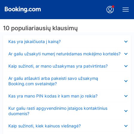
10 populiariausių klausimų
Suglausta
Kas yra įskaičiuota į kainą?
Suglausta
Ar galiu užsakyti numerį neturėdamas mokėjimo kortelės?
Suglausta
Kaip sužinoti, ar mano užsakymas yra patvirtintas?
Suglausta
Ar galiu atšaukti arba pakeisti savo užsakymą
Booking.com svetainėje?
Suglausta
Kas yra mano PIN kodas ir kam man jo reikia?
Suglausta
Kur galiu rasti apgyvendinimo įstaigos kontaktinius
duomenis?
Suglausta
Kaip sužinoti, kiek kainuos viešnagė?