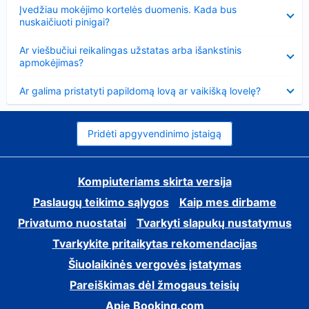
Suglausta
Įvedžiau mokėjimo kortelės duomenis. Kada bus
nuskaičiuoti pinigai?
Suglausta
Ar viešbučiui reikalingas užstatas arba išankstinis
apmokėjimas?
Suglausta
Ar galima pristatyti papildomą lovą ar vaikišką lovelę?
Pridėti apgyvendinimo įstaigą
Kompiuteriams skirta versija
Paslaugų teikimo sąlygos
Kaip mes dirbame
Privatumo nuostatai
Tvarkyti slapukų nustatymus
Tvarkykite pritaikytas rekomendacijas
Šiuolaikinės vergovės įstatymas
Pareiškimas dėl žmogaus teisių
Apie Booking.com