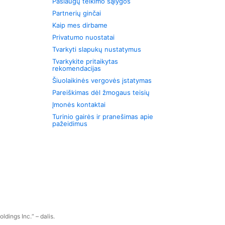
Paslaugų teikimo sąlygos
Partnerių ginčai
Kaip mes dirbame
Privatumo nuostatai
Tvarkyti slapukų nustatymus
Tvarkykite pritaikytas
rekomendacijas
Šiuolaikinės vergovės įstatymas
Pareiškimas dėl žmogaus teisių
Įmonės kontaktai
Turinio gairės ir pranešimas apie
pažeidimus
dings Inc.“ – dalis.