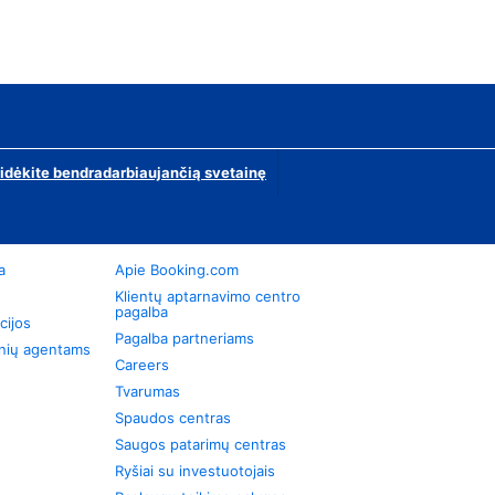
ridėkite bendradarbiaujančią svetainę
a
Apie Booking.com
Klientų aptarnavimo centro
pagalba
cijos
Pagalba partneriams
onių agentams
Careers
Tvarumas
Spaudos centras
Saugos patarimų centras
Ryšiai su investuotojais