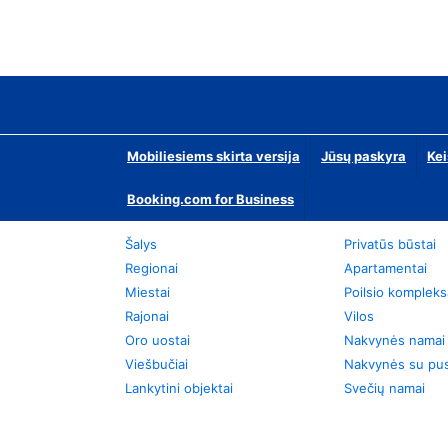
Mobiliesiems skirta versija
Jūsų paskyra
Kei
Booking.com for Business
Šalys
Privatūs būstai
Regionai
Apartamentai
Miestai
Poilsio kompleks
Rajonai
Vilos
Oro uostai
Nakvynės namai
Viešbučiai
Nakvynės su pus
Lankytini objektai
Svečių namai