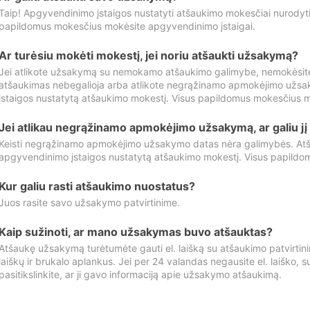
Taip! Apgyvendinimo įstaigos nustatyti atšaukimo mokesčiai nurody
papildomus mokesčius mokėsite apgyvendinimo įstaigai.
Ar turėsiu mokėti mokestį, jei noriu atšaukti užsakymą?
Jei atlikote užsakymą su nemokamo atšaukimo galimybe, nemokėsit
atšaukimas nebegalioja arba atlikote negrąžinamo apmokėjimo užsa
įstaigos nustatytą atšaukimo mokestį. Visus papildomus mokesčius m
Jei atlikau negrąžinamo apmokėjimo užsakymą, ar galiu jį 
Keisti negrąžinamo apmokėjimo užsakymo datas nėra galimybės. Atš
apgyvendinimo įstaigos nustatytą atšaukimo mokestį. Visus papildo
Kur galiu rasti atšaukimo nuostatus?
Juos rasite savo užsakymo patvirtinime.
Kaip sužinoti, ar mano užsakymas buvo atšauktas?
Atšaukę užsakymą turėtumėte gauti el. laišką su atšaukimo patvirtini
laiškų ir brukalo aplankus. Jei per 24 valandas negausite el. laiško, s
pasitikslinkite, ar ji gavo informaciją apie užsakymo atšaukimą.