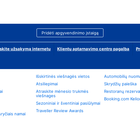
Pridėti apgyvendinimo įstaigą
skite užsakymą internetu
Klientų aptarnavimo centro pagalba
P
Išskirtinės viešnagės vietos
Automobilių nuom
Atsiliepimai
Skrydžių paieška
ai
Atraskite mėnesio trukmės
Restoranų rezerva
viešnages
Booking.com Keli
Sezoniniai ir šventiniai pasiūlymai
Traveller Review Awards
ryčiais namai