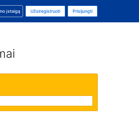
mo
mo įstaigą
Užsiregistruoti
Prisijungti
uta: Euras
ta kalba: Lietuvių
mai