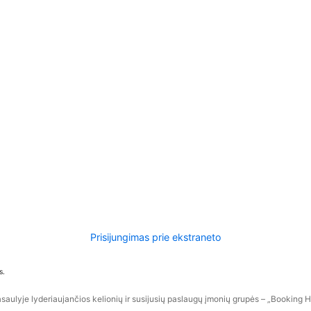
Prisijungimas prie ekstraneto
s.
aulyje lyderiaujančios kelionių ir susijusių paslaugų įmonių grupės – „Booking Hol