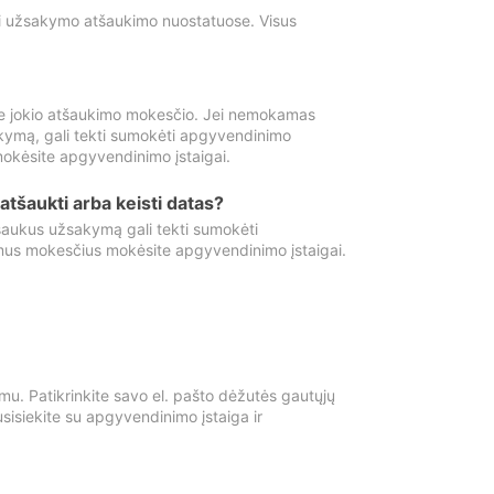
ti užsakymo atšaukimo nuostatuose. Visus
e jokio atšaukimo mokesčio. Jei nemokamas
kymą, gali tekti sumokėti apgyvendinimo
okėsite apgyvendinimo įstaigai.
atšaukti arba keisti datas?
aukus užsakymą gali tekti sumokėti
mus mokesčius mokėsite apgyvendinimo įstaigai.
mu. Patikrinkite savo el. pašto dėžutės gautųjų
usisiekite su apgyvendinimo įstaiga ir