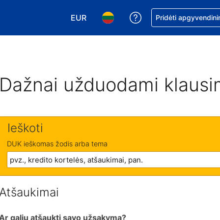
EUR
Pagalba dėl užsaky
Pridėti apgyvendini
Pasirinkite valiutą. Jūsų pasirinkta vali
Pasirinkite kalbą. Jūsų pasirink
Dažnai užduodami klausi
Ieškoti
DUK ieškomas žodis arba tema
Atšaukimai
Ar galiu atšaukti savo užsakymą?