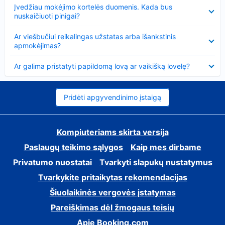
Suglausta
Įvedžiau mokėjimo kortelės duomenis. Kada bus
nuskaičiuoti pinigai?
Suglausta
Ar viešbučiui reikalingas užstatas arba išankstinis
apmokėjimas?
Suglausta
Ar galima pristatyti papildomą lovą ar vaikišką lovelę?
Pridėti apgyvendinimo įstaigą
Kompiuteriams skirta versija
Paslaugų teikimo sąlygos
Kaip mes dirbame
Privatumo nuostatai
Tvarkyti slapukų nustatymus
Tvarkykite pritaikytas rekomendacijas
Šiuolaikinės vergovės įstatymas
Pareiškimas dėl žmogaus teisių
Apie Booking.com