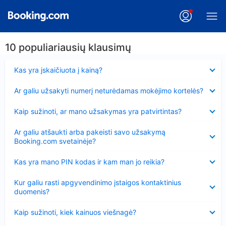
10 populiariausių klausimų
Suglausta
Kas yra įskaičiuota į kainą?
Suglausta
Ar galiu užsakyti numerį neturėdamas mokėjimo kortelės?
Suglausta
Kaip sužinoti, ar mano užsakymas yra patvirtintas?
Suglausta
Ar galiu atšaukti arba pakeisti savo užsakymą
Booking.com svetainėje?
Suglausta
Kas yra mano PIN kodas ir kam man jo reikia?
Suglausta
Kur galiu rasti apgyvendinimo įstaigos kontaktinius
duomenis?
Suglausta
Kaip sužinoti, kiek kainuos viešnagė?