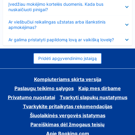
Suglausta
Įvedžiau mokėjimo kortelės duomenis. Kada bus
nuskaičiuoti pinigai?
Suglausta
Ar viešbučiui reikalingas užstatas arba išankstinis
apmokėjimas?
Suglausta
Ar galima pristatyti papildomą lovą ar vaikišką lovelę?
Pridėti apgyvendinimo įstaigą
Kompiuteriams skirta versija
Paslaugų teikimo sąlygos
Kaip mes dirbame
Privatumo nuostatai
Tvarkyti slapukų nustatymus
Tvarkykite pritaikytas rekomendacijas
Šiuolaikinės vergovės įstatymas
Pareiškimas dėl žmogaus teisių
Apie Booking.com