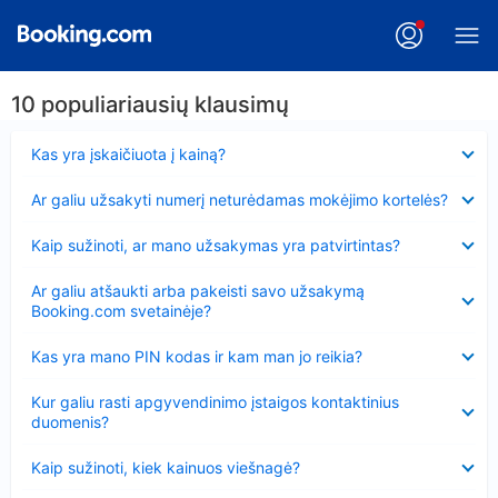
10 populiariausių klausimų
Suglausta
Kas yra įskaičiuota į kainą?
Suglausta
Ar galiu užsakyti numerį neturėdamas mokėjimo kortelės?
Suglausta
Kaip sužinoti, ar mano užsakymas yra patvirtintas?
Suglausta
Ar galiu atšaukti arba pakeisti savo užsakymą
Booking.com svetainėje?
Suglausta
Kas yra mano PIN kodas ir kam man jo reikia?
Suglausta
Kur galiu rasti apgyvendinimo įstaigos kontaktinius
duomenis?
Suglausta
Kaip sužinoti, kiek kainuos viešnagė?