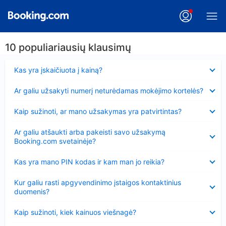
10 populiariausių klausimų
Suglausta
Kas yra įskaičiuota į kainą?
Suglausta
Ar galiu užsakyti numerį neturėdamas mokėjimo kortelės?
Suglausta
Kaip sužinoti, ar mano užsakymas yra patvirtintas?
Suglausta
Ar galiu atšaukti arba pakeisti savo užsakymą
Booking.com svetainėje?
Suglausta
Kas yra mano PIN kodas ir kam man jo reikia?
Suglausta
Kur galiu rasti apgyvendinimo įstaigos kontaktinius
duomenis?
Suglausta
Kaip sužinoti, kiek kainuos viešnagė?