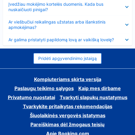
Suglausta
Įvedžiau mokėjimo kortelės duomenis. Kada bus
nuskaičiuoti pinigai?
Suglausta
Ar viešbučiui reikalingas užstatas arba išankstinis
apmokėjimas?
Suglausta
Ar galima pristatyti papildomą lovą ar vaikišką lovelę?
Pridėti apgyvendinimo įstaigą
Kompiuteriams skirta versija
Paslaugų teikimo sąlygos
Kaip mes dirbame
Privatumo nuostatai
Tvarkyti slapukų nustatymus
Tvarkykite pritaikytas rekomendacijas
Šiuolaikinės vergovės įstatymas
Pareiškimas dėl žmogaus teisių
Apie Booking.com