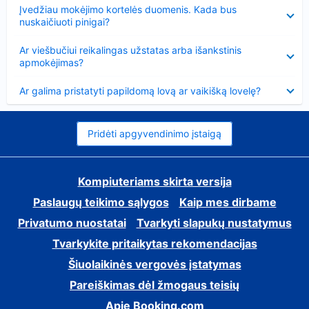
Suglausta
Įvedžiau mokėjimo kortelės duomenis. Kada bus
nuskaičiuoti pinigai?
Suglausta
Ar viešbučiui reikalingas užstatas arba išankstinis
apmokėjimas?
Suglausta
Ar galima pristatyti papildomą lovą ar vaikišką lovelę?
Pridėti apgyvendinimo įstaigą
Kompiuteriams skirta versija
Paslaugų teikimo sąlygos
Kaip mes dirbame
Privatumo nuostatai
Tvarkyti slapukų nustatymus
Tvarkykite pritaikytas rekomendacijas
Šiuolaikinės vergovės įstatymas
Pareiškimas dėl žmogaus teisių
Apie Booking.com